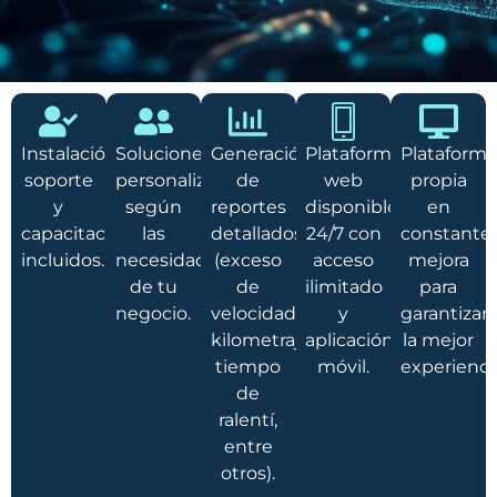
Instalación,
Soluciones
Generación
Plataforma
Plataforma
soporte
personalizadas
de
web
propia
y
según
reportes
disponible
en
capacitación
las
detallados
24/7 con
constante
incluidos.
necesidades
(exceso
acceso
mejora
de tu
de
ilimitado
para
negocio.
velocidad,
y
garantizar
kilometraje,
aplicación
la mejor
tiempo
móvil.
experienci
de
ralentí,
entre
otros).