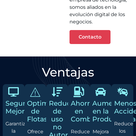
somos aliados en la
evolución digital de los
negocios.
Contacto
Ventajas
Seguridad
Optimización
Reducción
Ahorro
Aumento
Meno
Mejorada
de
de
en
en la
Accid
Flotas
uso
Combustible
Productivid
Garantiza
Reduce
no
la
los
Ofrece
Reduce
Mejora
Autorizado