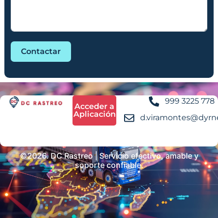
Contactar
999 3225 778
Acceder a
Aplicación
d.viramontes@dyrn
©2026. DC Rastreo | Servicio efectivo, amable y
soporte confiable.