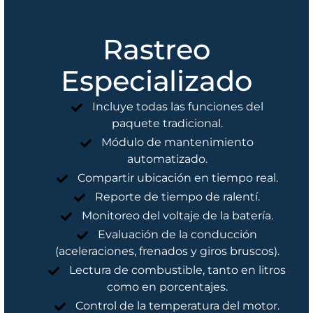
de manera
temperatura
motor,
remota.
y humedad.
batería,
Rastreo
anticongelante,
entre otros.
Especializado
Incluye todas las funciones del
paquete tradicional.
Módulo de mantenimiento
automatizado.
Compartir ubicación en tiempo real.
Reporte de tiempo de ralentí.
Monitoreo del voltaje de la batería.
Evaluación de la conducción
(aceleraciones, frenados y giros bruscos).
Lectura de combustible, tanto en litros
como en porcentajes.
Control de la temperatura del motor.