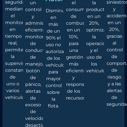
seguridad
siniestro
un
el
la
mediante
y
control
consumo
productividad
Disminuye
el
accident
y
de
en un
en
monitoreo
en un
administración
combustible
20%,
más
en
20%,
eficientes:
en un
optimizando
de un
tiempo
gracias
monitoreo
10%,
la
90% el
real,
al
de
para
operación
uso no
permite
control
conducta
una
y el
autorizado
la
de
de
gestión
uso de
de los
supervisión
comport
manejo,
más
los
vehículos
constante
de
botón
eficiente
vehículos.
para
de
riesgo
de
y
mayor
uno o
y a las
pánico,
responsable
control
varios
alertas
alertas
de los
sobre
vehículos.
de
de
recursos.
la
segurida
exceso
flota.
de
velocidad,
desactivación