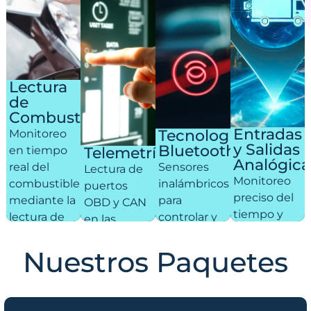
Lectura
de
Combustible
Entradas
Tecnología
Monitoreo
y Salidas
Bluetooth
en tiempo
Telemetría
Analógica
real del
Sensores
Lectura de
Monitoreo
combustible
inalámbricos
puertos
preciso del
mediante la
para
OBD y CAN
tiempo y
lectura de
controlar y
en las
uso del
CAN BUS.
detectar de
unidades,
motor, así
forma
Nuestros Paquetes
proporcionando
como de
remota
estadísticas
aperturas
aperturas
clave sobre
de puertas
de puertas,
combustible,