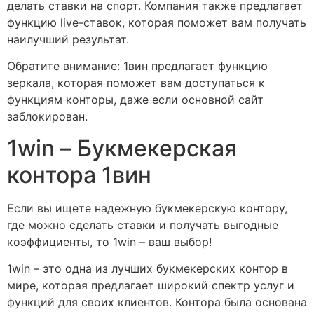
делать ставки на спорт. Компания также предлагает
функцию live-ставок, которая поможет вам получать
наилучший результат.
Обратите внимание: 1вин предлагает функцию
зеркала, которая поможет вам доступаться к
функциям конторы, даже если основной сайт
заблокирован.
1win – Букмекерская
контора 1вин
Если вы ищете надежную букмекерскую контору,
где можно сделать ставки и получать выгодные
коэффициенты, то 1win – ваш выбор!
1win – это одна из лучших букмекерских контор в
мире, которая предлагает широкий спектр услуг и
функций для своих клиентов. Контора была основана