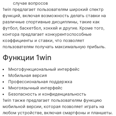
случае вопросов
1win предлагает пользователям широкий спектр
функций, включая возможность делать ставки на
различные спортивные дисциплины, такие как
футбол, баскетбол, хоккей и другие. Кроме того,
контора предлагает конкурентоспособные
коэффициенты и ставки, что позволяет
пользователям получать максимальную прибыль.
Функции 1win
Многофункциональный интерфейс
Мобильная версия
Профессиональная поддержка
Многоязычный интерфейс
Безопасность и конфиденциальность
1win также предлагает пользователям функцию
мобильной версии, которая позволяет играть на
любом устройстве, включая смартфоны и планшеты.