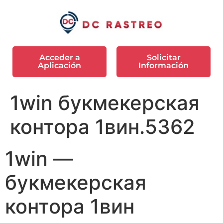
Acceder a
Solicitar
Aplicación
Información
1win букмекерская
контора 1вин.5362
1win —
букмекерская
контора 1вин