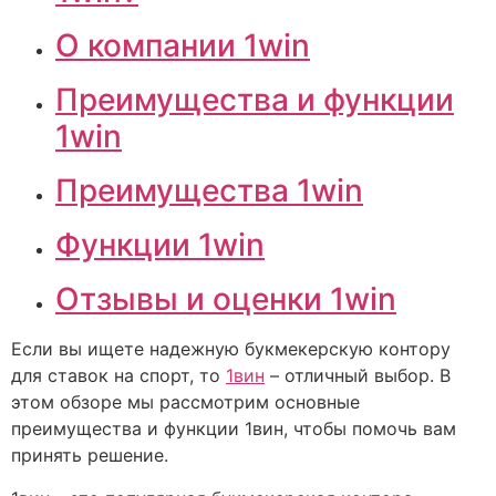
О компании 1win
Преимущества и функции
1win
Преимущества 1win
Функции 1win
Отзывы и оценки 1win
Если вы ищете надежную букмекерскую контору
для ставок на спорт, то
1вин
– отличный выбор. В
этом обзоре мы рассмотрим основные
преимущества и функции 1вин, чтобы помочь вам
принять решение.