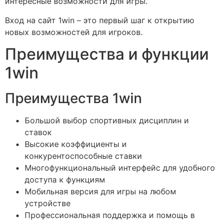
интересные возможности для игры.
Вход на сайт 1win – это первый шаг к открытию
новых возможностей для игроков.
Преимущества и функции
1win
Преимущества 1win
Большой выбор спортивных дисциплин и
ставок
Высокие коэффициенты и
конкурентоспособные ставки
Многофункциональный интерфейс для удобного
доступа к функциям
Мобильная версия для игры на любом
устройстве
Профессиональная поддержка и помощь в