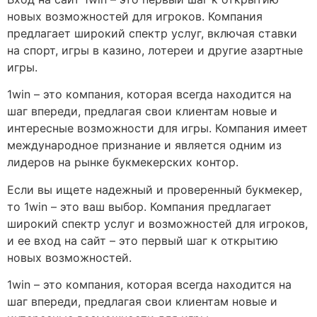
новых возможностей для игроков. Компания
предлагает широкий спектр услуг, включая ставки
на спорт, игры в казино, лотереи и другие азартные
игры.
1win – это компания, которая всегда находится на
шаг впереди, предлагая свои клиентам новые и
интересные возможности для игры. Компания имеет
международное признание и является одним из
лидеров на рынке букмекерских контор.
Если вы ищете надежный и проверенный букмекер,
то 1win – это ваш выбор. Компания предлагает
широкий спектр услуг и возможностей для игроков,
и ее вход на сайт – это первый шаг к открытию
новых возможностей.
1win – это компания, которая всегда находится на
шаг впереди, предлагая свои клиентам новые и