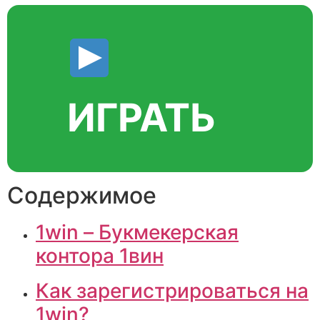
ИГРАТЬ
Содержимое
1win – Букмекерская
контора 1вин
Как зарегистрироваться на
1win?