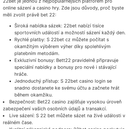
22Bet je jednou z nejpopulárnějších platforem pro
online sázení a casino hry. Zde jsou důvody, proč byste
měli zvolit právě bet 22:
Široká nabídka sázek: 22bet nabízí tisíce
sportovních událostí a možností sázení každý den.
Rychlé platby: S 22bet cz můžete počítat s
okamžitým výběrem výher díky spolehlivým
platebním metodám.
Exkluzivní bonusy: Bett22 pravidelně připravuje
speciální nabídky a bonusy pro nové i stávající
hráče.
Jednoduchý přístup: S 22bet casino login se
snadno dostanete ke svému účtu a začnete hrát
během okamžiku.
Bezpečnost: Bet22 casino zajišťuje vysokou úroveň
zabezpečení vašich osobních údajů a transakcí.
Live sázení: S 22 bet můžete sázet na živé události v
reálném čase.