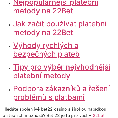
Nejpopulárnější platební
metody na 22Bet
Jak začít používat platební
metody na 22Bet
Výhody rychlých a
bezpečných plateb
Tipy pro výběr nejvhodnější
platební metody
Podpora zákazníků a řešení
problémů s platbami
Hledáte spolehlivé bet22 casino s širokou nabídkou
platebních možností? Bet 22 je tu pro vás! V
22bet