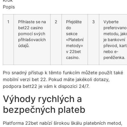
Popis
1
Přihlaste se na
2
Přejděte
3
Vyberte
bet22 casino
do
preferovano
pomocí svých
sekce
metodu, jak
přihlašovacích
«Platební
je bankovní
údajů.
metody»
převod, kar
v 22bet
nebo e-
casino.
peněženka.
Pro snadný přístup k těmto funkcím můžete použít také
mobilní verzi bet 22. Pokud máte jakékoli dotazy,
podpora bett22 je vám k dispozici 24/7.
Výhody rychlých a
bezpečných plateb
Platforma 22bet nabízí širokou škálu platebních metod,