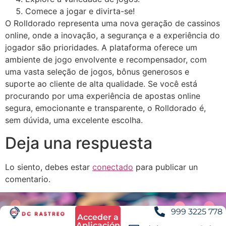
Comece a jogar e divirta-se!
O Rolldorado representa uma nova geração de cassinos
online, onde a inovação, a segurança e a experiência do
jogador são prioridades. A plataforma oferece um
ambiente de jogo envolvente e recompensador, com
uma vasta seleção de jogos, bônus generosos e
suporte ao cliente de alta qualidade. Se você está
procurando por uma experiência de apostas online
segura, emocionante e transparente, o Rolldorado é,
sem dúvida, uma excelente escolha.
Deja una respuesta
Lo siento, debes estar
conectado
para publicar un
comentario.
999 3225 778
Acceder a
Aplicación