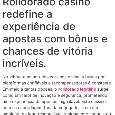
Rolldorado casino
redefine a
experiência de
apostas com bônus e
chances de vitória
incríveis.
No vibrante mundo dos cassinos online, a busca por
plataformas confiáveis e recompensadoras é constante.
Em meio a tantas opções, o
rolldorado legítimo
surge
como um farol de inovação e segurança, prometendo
uma experiência de apostas inigualável. Este cassino,
com sua abordagem focada no jogador e em um
ambiente de jogo responsável, rapidamente conquistou