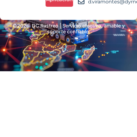
d.viramontes@dyrn
©2026. DC Rastreo | Servicio efectivo, amable y
soporte confiable.