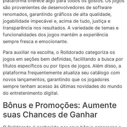
plataforma oferece algo para todos os gostos. Os jogos
são provenientes de desenvolvedores de software
renomados, garantindo gráficos de alta qualidade,
jogabilidade impecável e, acima de tudo, justiça e
transparência nos resultados. A variedade de temas e
funcionalidades dos jogos mantém a experiência
sempre fresca e emocionante.
Para auxiliar na escolha, o Rolldorado categoriza os
jogos em seções bem definidas, facilitando a busca por
títulos específicos ou por tipos de jogos. Além disso, a
plataforma frequentemente atualiza seu catálogo com
novos lançamentos, garantindo que os jogadores
sempre tenham acesso às últimas novidades do mundo
do entretenimento digital.
Bônus e Promoções: Aumente
suas Chances de Ganhar