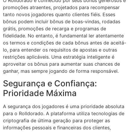
O Rolldorado é conhecido por seus bônus generosos e
promoções atraentes, projetados para recompensar
tanto novos jogadores quanto clientes fiéis. Esses
bônus podem incluir bônus de boas-vindas, rodadas
grátis, promoções de recarga e programas de
fidelidade. No entanto, é fundamental ler atentamente
os termos e condições de cada bônus antes de aceitá-
lo, para entender os requisitos de apostas e outras
restrições aplicáveis. Uma estratégia inteligente é
aproveitar os bônus para aumentar suas chances de
ganhar, mas sempre jogando de forma responsável.
Segurança e Confiança:
Prioridade Máxima
A segurança dos jogadores é uma prioridade absoluta
para o Rolldorado. A plataforma utiliza tecnologias de
criptografia de última geração para proteger as
informações pessoais e financeiras dos clientes,