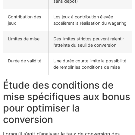
sans dépôt)
Contribution des
Les jeux à contribution élevée
jeux
accélèrent la réalisation du wagering
Limites de mise
Des limites strictes peuvent ralentir
l’atteinte du seuil de conversion
Durée de validité
Une durée courte limite la possibilité
de remplir les conditions de mise
Étude des conditions de
mise spécifiques aux bonus
pour optimiser la
conversion
Lorsqu’il s’agit d’analyser le taux de conversion des