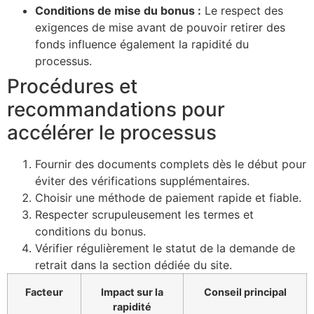
Conditions de mise du bonus :
Le respect des
exigences de mise avant de pouvoir retirer des
fonds influence également la rapidité du
processus.
Procédures et
recommandations pour
accélérer le processus
Fournir des documents complets dès le début pour
éviter des vérifications supplémentaires.
Choisir une méthode de paiement rapide et fiable.
Respecter scrupuleusement les termes et
conditions du bonus.
Vérifier régulièrement le statut de la demande de
retrait dans la section dédiée du site.
Facteur
Impact sur la
Conseil principal
rapidité