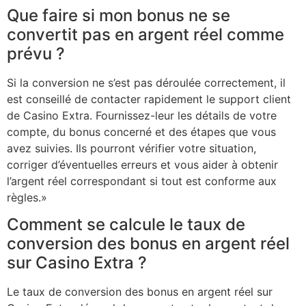
Que faire si mon bonus ne se
convertit pas en argent réel comme
prévu ?
Si la conversion ne s’est pas déroulée correctement, il
est conseillé de contacter rapidement le support client
de Casino Extra. Fournissez-leur les détails de votre
compte, du bonus concerné et des étapes que vous
avez suivies. Ils pourront vérifier votre situation,
corriger d’éventuelles erreurs et vous aider à obtenir
l’argent réel correspondant si tout est conforme aux
règles.»
Comment se calcule le taux de
conversion des bonus en argent réel
sur Casino Extra ?
Le taux de conversion des bonus en argent réel sur