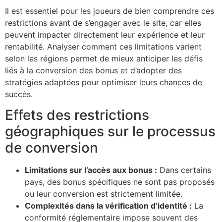
Il est essentiel pour les joueurs de bien comprendre ces
restrictions avant de s’engager avec le site, car elles
peuvent impacter directement leur expérience et leur
rentabilité. Analyser comment ces limitations varient
selon les régions permet de mieux anticiper les défis
liés à la conversion des bonus et d’adopter des
stratégies adaptées pour optimiser leurs chances de
succès.
Effets des restrictions
géographiques sur le processus
de conversion
Limitations sur l’accès aux bonus :
Dans certains
pays, des bonus spécifiques ne sont pas proposés
ou leur conversion est strictement limitée.
Complexités dans la vérification d’identité :
La
conformité réglementaire impose souvent des