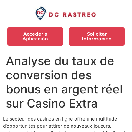
Acceder a
Solicitar
Aplicación
Información
Analyse du taux de
conversion des
bonus en argent réel
sur Casino Extra
Le secteur des casinos en ligne offre une multitude
d’opportunités pour attirer de nouveaux joueurs,