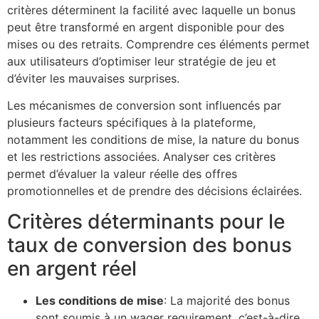
critères déterminent la facilité avec laquelle un bonus
peut être transformé en argent disponible pour des
mises ou des retraits. Comprendre ces éléments permet
aux utilisateurs d’optimiser leur stratégie de jeu et
d’éviter les mauvaises surprises.
Les mécanismes de conversion sont influencés par
plusieurs facteurs spécifiques à la plateforme,
notamment les conditions de mise, la nature du bonus
et les restrictions associées. Analyser ces critères
permet d’évaluer la valeur réelle des offres
promotionnelles et de prendre des décisions éclairées.
Critères déterminants pour le
taux de conversion des bonus
en argent réel
Les conditions de mise
: La majorité des bonus
sont soumis à un wager requirement, c’est-à-dire