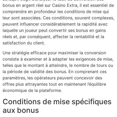
bonus en argent réel sur Casino Extra, il est essentiel de
comprendre en profondeur les conditions de mise qui
leur sont associées. Ces conditions, souvent complexes,
peuvent influencer considérablement la rapidité avec
laquelle un joueur peut convertir ses bonus en gains
réels et, par conséquent, affecter la rentabilité et la
satisfaction du client.
Une stratégie efficace pour maximiser la conversion
consiste à examiner et à adapter les exigences de mise,
telles que le montant à atteindre, le nombre de tours ou
la période de validité des bonus. En comprenant ces
paramètres, les opérateurs peuvent concevoir des
offres plus attrayantes tout en maintenant l’équilibre
économique de la plateforme.
Conditions de mise spécifiques
aux bonus