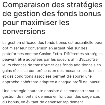
Comparaison des stratégies
de gestion des fonds bonus
pour maximiser les
conversions
La gestion efficace des fonds bonus est essentielle pour
optimiser leur conversion en argent réel sur des
plateformes comme Casino Extra. Différentes stratégies
peuvent être adoptées par les joueurs afin d’accroître
leurs chances de transformer ces fonds additionnels en
gains réels. La compréhension des mécanismes de mise
et des conditions associées permet d’élaborer une
approche cohérente adaptée à chaque profil de joueur.
Une stratégie courante consiste à se concentrer sur la
gestion du montant de mise en fonction des exigences
du bonus, en évitant de dépenser rapidement