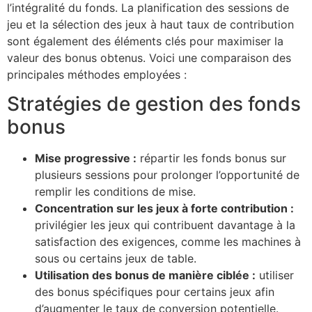
l’intégralité du fonds. La planification des sessions de
jeu et la sélection des jeux à haut taux de contribution
sont également des éléments clés pour maximiser la
valeur des bonus obtenus. Voici une comparaison des
principales méthodes employées :
Stratégies de gestion des fonds
bonus
Mise progressive :
répartir les fonds bonus sur
plusieurs sessions pour prolonger l’opportunité de
remplir les conditions de mise.
Concentration sur les jeux à forte contribution :
privilégier les jeux qui contribuent davantage à la
satisfaction des exigences, comme les machines à
sous ou certains jeux de table.
Utilisation des bonus de manière ciblée :
utiliser
des bonus spécifiques pour certains jeux afin
d’augmenter le taux de conversion potentielle.