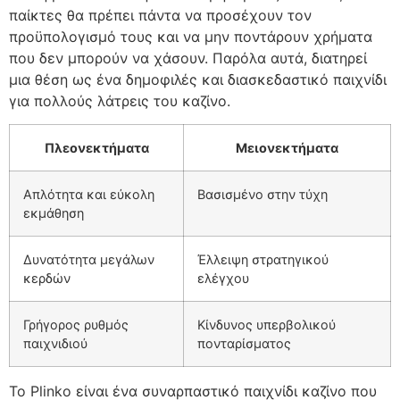
παίκτες θα πρέπει πάντα να προσέχουν τον
προϋπολογισμό τους και να μην ποντάρουν χρήματα
που δεν μπορούν να χάσουν. Παρόλα αυτά, διατηρεί
μια θέση ως ένα δημοφιλές και διασκεδαστικό παιχνίδι
για πολλούς λάτρεις του καζίνο.
Πλεονεκτήματα
Μειονεκτήματα
Απλότητα και εύκολη
Βασισμένο στην τύχη
εκμάθηση
Δυνατότητα μεγάλων
Έλλειψη στρατηγικού
κερδών
ελέγχου
Γρήγορος ρυθμός
Κίνδυνος υπερβολικού
παιχνιδιού
πονταρίσματος
Το Plinko είναι ένα συναρπαστικό παιχνίδι καζίνο που