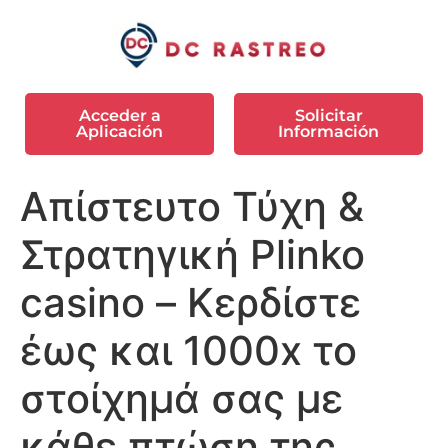
Acceder a
Solicitar
Aplicación
Información
Απίστευτο Τύχη &
Στρατηγική Plinko
casino – Κερδίστε
έως και 1000x το
στοίχημά σας με
κάθε πτώση της