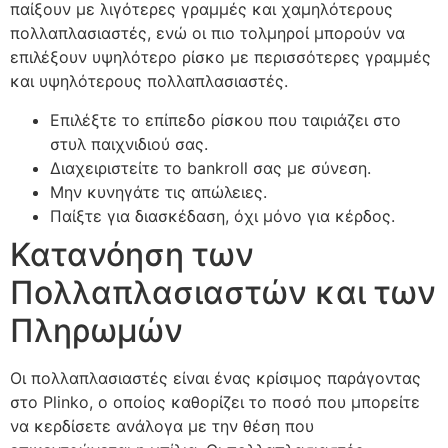
παίξουν με λιγότερες γραμμές και χαμηλότερους
πολλαπλασιαστές, ενώ οι πιο τολμηροί μπορούν να
επιλέξουν υψηλότερο ρίσκο με περισσότερες γραμμές
και υψηλότερους πολλαπλασιαστές.
Επιλέξτε το επίπεδο ρίσκου που ταιριάζει στο
στυλ παιχνιδιού σας.
Διαχειριστείτε το bankroll σας με σύνεση.
Μην κυνηγάτε τις απώλειες.
Παίξτε για διασκέδαση, όχι μόνο για κέρδος.
Κατανόηση των
Πολλαπλασιαστών και των
Πληρωμών
Οι πολλαπλασιαστές είναι ένας κρίσιμος παράγοντας
στο Plinko, ο οποίος καθορίζει το ποσό που μπορείτε
να κερδίσετε ανάλογα με την θέση που