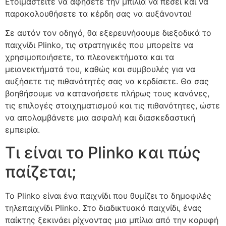
Ετοιμαστείτε να αφήσετε την μπίλια να πέσει και να
παρακολουθήσετε τα κέρδη σας να αυξάνονται!
Σε αυτόν τον οδηγό, θα εξερευνήσουμε διεξοδικά το
παιχνίδι Plinko, τις στρατηγικές που μπορείτε να
χρησιμοποιήσετε, τα πλεονεκτήματα και τα
μειονεκτήματά του, καθώς και συμβουλές για να
αυξήσετε τις πιθανότητές σας να κερδίσετε. Θα σας
βοηθήσουμε να κατανοήσετε πλήρως τους κανόνες,
τις επιλογές στοιχηματισμού και τις πιθανότητες, ώστε
να απολαμβάνετε μια ασφαλή και διασκεδαστική
εμπειρία.
Τι είναι το Plinko και πώς
παίζεται;
Το Plinko είναι ένα παιχνίδι που θυμίζει το δημοφιλές
τηλεπαιχνίδι Plinko. Στο διαδικτυακό παιχνίδι, ένας
παίκτης ξεκινάει ρίχνοντας μια μπίλια από την κορυφή