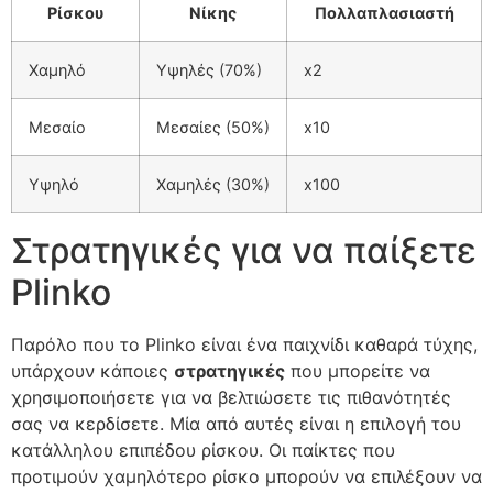
Ρίσκου
Νίκης
Πολλαπλασιαστή
Χαμηλό
Υψηλές (70%)
x2
Μεσαίο
Μεσαίες (50%)
x10
Υψηλό
Χαμηλές (30%)
x100
Στρατηγικές για να παίξετε
Plinko
Παρόλο που το Plinko είναι ένα παιχνίδι καθαρά τύχης,
υπάρχουν κάποιες
στρατηγικές
που μπορείτε να
χρησιμοποιήσετε για να βελτιώσετε τις πιθανότητές
σας να κερδίσετε. Μία από αυτές είναι η επιλογή του
κατάλληλου επιπέδου ρίσκου. Οι παίκτες που
προτιμούν χαμηλότερο ρίσκο μπορούν να επιλέξουν να