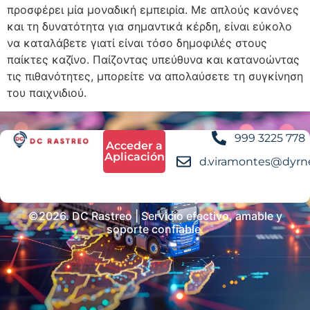
προσφέρει μία μοναδική εμπειρία. Με απλούς κανόνες
και τη δυνατότητα για σημαντικά κέρδη, είναι εύκολο
να καταλάβετε γιατί είναι τόσο δημοφιλές στους
παίκτες καζίνο. Παίζοντας υπεύθυνα και κατανοώντας
τις πιθανότητες, μπορείτε να απολαύσετε τη συγκίνηση
του παιχνιδιού.
999 3225 778
Acceder a
Aplicación
d.viramontes@dyrn
©2026. DC Rastreo | Servicio efectivo, amable y
soporte confiable.