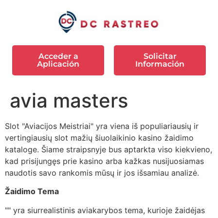
Acceder a
Solicitar
Aplicación
Información
avia masters
Slot "Aviacijos Meistriai" yra viena iš populiariausių ir
vertingiausių slot mažių šiuolaikinio kasino žaidimo
kataloge. Šiame straipsnyje bus aptarkta viso kiekvieno,
kad prisijungęs prie kasino arba kažkas nusijuosiamas
naudotis savo rankomis mūsų ir jos išsamiau analizė.
Žaidimo Tema
"" yra siurrealistinis aviakarybos tema, kurioje žaidėjas