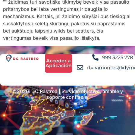
"" žaidimas turi savotiška tikimybę beveik visa pasaulio
pritarnybos bei laba vertingumas ir daugišalio
mechanizmus. Kartais, jei žaidimo sūryšiai bus tiesiogiai
suskaldytos į keletą skirtingų paketus su paprastamis
bei aukštuoju laipsniu wilds bei scatters, čia
vertingumas beveik visa pasaulio išlaikyta.
999 3225 778
Acceder a
Aplicación
d.viramontes@dyrn
©2026. DC Rastreo | Servicio efectivo, amable y
soporte confiable.