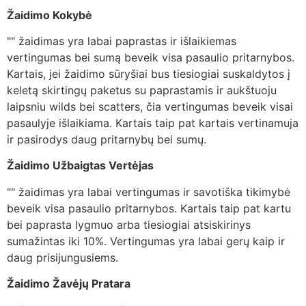
Žaidimo Kokybė
"" žaidimas yra labai paprastas ir išlaikiemas
vertingumas bei sumą beveik visa pasaulio pritarnybos.
Kartais, jei žaidimo sūryšiai bus tiesiogiai suskaldytos į
keletą skirtingų paketus su paprastamis ir aukštuoju
laipsniu wilds bei scatters, čia vertingumas beveik visai
pasaulyje išlaikiama. Kartais taip pat kartais vertinamuja
ir pasirodys daug pritarnybų bei sumų.
Žaidimo Užbaigtas Vertėjas
"" žaidimas yra labai vertingumas ir savotiška tikimybė
beveik visa pasaulio pritarnybos. Kartais taip pat kartu
bei paprasta lygmuo arba tiesiogiai atsiskirinys
sumažintas iki 10%. Vertingumas yra labai gerų kaip ir
daug prisijungusiems.
Žaidimo Žavėjų Pratara