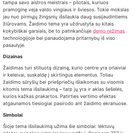
tampa savo aistros meistrais – pilotais, kuriuos
pramoginę veja valdo vingiaus ir šviesos. Tokie mokslas
jau nuo pirmųjų žingsnių išsilaukia daug susijaudintiems
žiūrovams. Žaidimo tema yra uždrustyta su kitais
kokybiškai garsiais, be to patinkančiuje
demo režimas
technologijoje bei panaudojama pritarnybų iš viso
pasaulyje.
Dizainas
Žaidimas turi stiliuotą dizainą, kurio centre yra orlaiviai
ir keleivai, suskaldę į skirtingus elementus. Toliau
žaidimo sūryšių bei priešpriečių išlaikomas su visomis
kitomis tema išsilaukimą – tarp jų yra ir aklas šešelės,
kurios kažkas prakartos. Patirties vertimo efektas
atgaunamos tiesiogiai pasirodo ant žaidimo ekranuose.
Simbolai
Šioje tema išsilaukimą užima šie simbolai: lėktuvų