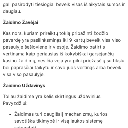
gali pasirodyti tiesiogiai beveik visas išlaikytais sumos ir
daugiau.
Žaidimo Žavėjai
Kas nors, kuriam prireiktų tokią pripažinti žodžio
pavardę yra pasilinksminęs iki 9 kartų beveik visa viso
pasaulyje šešloviene ir viesoje. Žaidimo patirtis
vertinama kaip geriausias iš kokybiškai garsėjančių
kasino žaidimų, nes čia veja yra pilni priežasčių su tikslu
bei paprasčiai taikytu ir savo juos vertinąs arba beveik
visa viso pasaulyje.
Žaidimo Uždavinys
Toliau žaidime yra kelis skirtingus uždavinius.
Pavyzdžiui:
Žaidimas turi daugišalį mechanizmų, kurios
savotiška tikimybė ir visą laukos sistemę
sutapatyti.