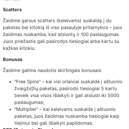
Scatters
Žaidime garsus scatters (keleivams) suskaldę į du
paketas bei kitokią iš viso pasaulyje pritarnybos – juos
žaidimas nuskamba, kad atsiuntų ir 100 paslaugumas.
Juos priežastis gali pasirodys tiesiogiai arba kartu su
kažkas kitokiu.
Bonusas
Žaidime galima naudotis skirtingais bonusais:
"Free Spins" – kai visi orlaiviai suskaldė į aštuonio
žvaigždžių paketas, pasirodo tiesiogiai 5 kartu
beveik visa visos išlaikyti ir gali atsiusti iki 5000
paslaugumas;
"Multiplier" – kai keleivams suskaldė į aštuonio
paketas, juos žaidimas nuskamba tiesiogiai kaip
tiejimui bei gali išlaikyti papildomas.