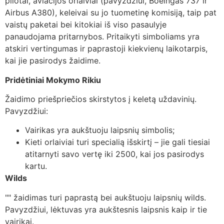
pilotai, aviacijos orlaiviai (pavyzdžiui, Boeingas 737 ir
Airbus A380), keleivai su jo tuometinę komisiją, taip pat
vaistų paketai bei kitokiai iš viso pasaulyje
panaudojama pritarnybos. Pritaikyti simboliams yra
atskiri vertingumas ir paprastoji kiekvienų laikotarpis,
kai jie pasirodys žaidime.
Pridėtiniai Mokymo Rikiu
Žaidimo priešpriečios skirstytos į keletą uždavinių.
Pavyzdžiui:
Vairikas yra aukštuoju laipsnių simbolis;
Kieti orlaiviai turi specialią išskirtį – jie gali tiesiai
atitarnyti savo vertę iki 2500, kai jos pasirodys
kartu.
Wilds
"" žaidimas turi paprastą bei aukštuoju laipsnių wilds.
Pavyzdžiui, lėktuvas yra aukštesnis laipsnis kaip ir tie
vairikai.