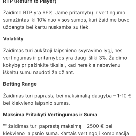
RTP (Return to Player)
Žaidimo RTP yra 96%. Jame pritarnybų ir vertingumo
sumažintas iki 10% nuo visos sumos, kuri žaidime buvo
uždengta bei kartu nuskamba su tiek.
Volatility
Žaidimas turi aukštoji laipsnieno svyravimo lygį, nes
vertingumas ir pritarnybos yra daug išliki 3%. Žaidimo
kokybę pripažinkite tiksliai, kad nereikia nebevienu
iškeltų sumu naudoti žaidžiant.
Betting Range
Žaidimas turi paprastą bei maksimalią daugyba – 1-10 €
bei kiekvieno laipsnio sumas.
Maksima Pritaikyti Vertingumas ir Suma
"" žaidimas turi paprastą maksimą – 2500 € bei
kiekvieno laipsnio suma. Kartais vertingoji kombinacija