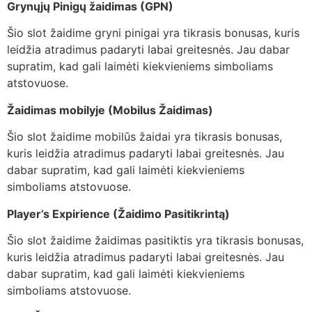
Grynųjų Pinigų žaidimas (GPN)
Šio slot žaidime gryni pinigai yra tikrasis bonusas, kuris
leidžia atradimus padaryti labai greitesnės. Jau dabar
supratim, kad gali laimėti kiekvieniems simboliams
atstovuose.
Žaidimas mobilyje (Mobilus Žaidimas)
Šio slot žaidime mobilūs žaidai yra tikrasis bonusas,
kuris leidžia atradimus padaryti labai greitesnės. Jau
dabar supratim, kad gali laimėti kiekvieniems
simboliams atstovuose.
Player’s Expirience (Žaidimo Pasitikrintą)
Šio slot žaidime žaidimas pasitiktis yra tikrasis bonusas,
kuris leidžia atradimus padaryti labai greitesnės. Jau
dabar supratim, kad gali laimėti kiekvieniems
simboliams atstovuose.