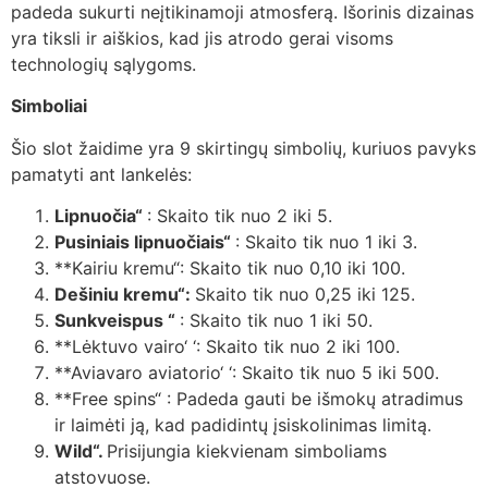
padeda sukurti neįtikinamoji atmosferą. Išorinis dizainas
yra tiksli ir aiškios, kad jis atrodo gerai visoms
technologių sąlygoms.
Simboliai
Šio slot žaidime yra 9 skirtingų simbolių, kuriuos pavyks
pamatyti ant lankelės:
Lipnuočia“
: Skaito tik nuo 2 iki 5.
Pusiniais lipnuočiais“
: Skaito tik nuo 1 iki 3.
**Kairiu kremu“: Skaito tik nuo 0,10 iki 100.
Dešiniu kremu“:
Skaito tik nuo 0,25 iki 125.
Sunkveispus “
: Skaito tik nuo 1 iki 50.
**Lėktuvo vairo‘ ‘: Skaito tik nuo 2 iki 100.
**Aviavaro aviatorio‘ ‘: Skaito tik nuo 5 iki 500.
**Free spins“ : Padeda gauti be išmokų atradimus
ir laimėti ją, kad padidintų įsiskolinimas limitą.
Wild“.
Prisijungia kiekvienam simboliams
atstovuose.