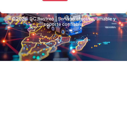
©2026. DC Rastreo | Servicio efectivo, amable y
soporte confiable.