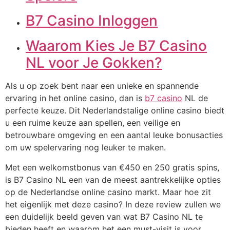
B7 Casino Inloggen
Waarom Kies Je B7 Casino
NL voor Je Gokken?
Als u op zoek bent naar een unieke en spannende
ervaring in het online casino, dan is
b7 casino
NL de
perfecte keuze. Dit Nederlandstalige online casino biedt
u een ruime keuze aan spellen, een veilige en
betrouwbare omgeving en een aantal leuke bonusacties
om uw spelervaring nog leuker te maken.
Met een welkomstbonus van €450 en 250 gratis spins,
is B7 Casino NL een van de meest aantrekkelijke opties
op de Nederlandse online casino markt. Maar hoe zit
het eigenlijk met deze casino? In deze review zullen we
een duidelijk beeld geven van wat B7 Casino NL te
bieden heeft en waarom het een must-visit is voor