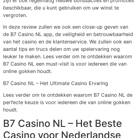
zijn er ook regelmatig nieuwe bonusacties en promoties
beschikbaar, die u kunt gebruiken om uw winst te
vergroten.
In deze review zullen we ook een close-up geven van
de B7 Casino NL app, de veiligheid en betrouwbaarheid
van het casino en de klantenservice. We zullen ook een
aantal tips en trucs delen om uw spelervaring nog
leuker te maken. Lees verder om te ontdekken waarom
B7 Casino NL een must-visit is voor iedereen die van
online gokken houdt.
B7 Casino NL – Het Ultimate Casino Ervaring
Lees verder om te ontdekken waarom B7 Casino NL de
perfecte keuze is voor iedereen die van online gokken
houdt.
B7 Casino NL – Het Beste
Casino voor Nederlandse