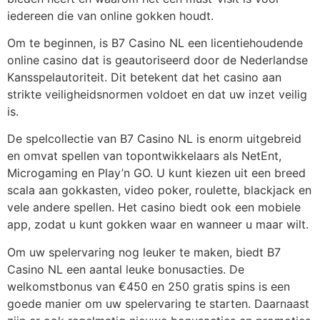
iedereen die van online gokken houdt.
Om te beginnen, is B7 Casino NL een licentiehoudende
online casino dat is geautoriseerd door de Nederlandse
Kansspelautoriteit. Dit betekent dat het casino aan
strikte veiligheidsnormen voldoet en dat uw inzet veilig
is.
De spelcollectie van B7 Casino NL is enorm uitgebreid
en omvat spellen van topontwikkelaars als NetEnt,
Microgaming en Play’n GO. U kunt kiezen uit een breed
scala aan gokkasten, video poker, roulette, blackjack en
vele andere spellen. Het casino biedt ook een mobiele
app, zodat u kunt gokken waar en wanneer u maar wilt.
Om uw spelervaring nog leuker te maken, biedt B7
Casino NL een aantal leuke bonusacties. De
welkomstbonus van €450 en 250 gratis spins is een
goede manier om uw spelervaring te starten. Daarnaast