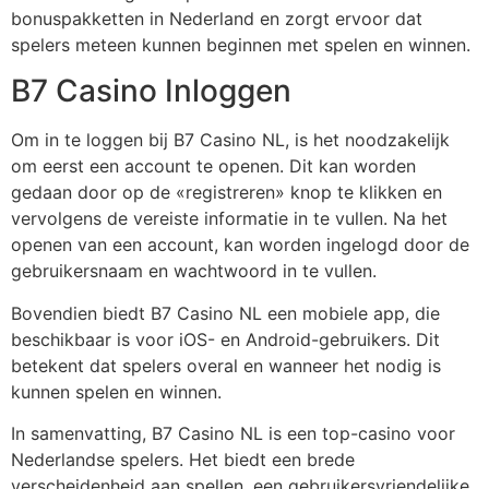
bonuspakketten in Nederland en zorgt ervoor dat
spelers meteen kunnen beginnen met spelen en winnen.
B7 Casino Inloggen
Om in te loggen bij B7 Casino NL, is het noodzakelijk
om eerst een account te openen. Dit kan worden
gedaan door op de «registreren» knop te klikken en
vervolgens de vereiste informatie in te vullen. Na het
openen van een account, kan worden ingelogd door de
gebruikersnaam en wachtwoord in te vullen.
Bovendien biedt B7 Casino NL een mobiele app, die
beschikbaar is voor iOS- en Android-gebruikers. Dit
betekent dat spelers overal en wanneer het nodig is
kunnen spelen en winnen.
In samenvatting, B7 Casino NL is een top-casino voor
Nederlandse spelers. Het biedt een brede
verscheidenheid aan spellen, een gebruikersvriendelijke