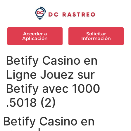
Acceder a
Solicitar
Aplicación
Información
Betify Casino en
Ligne Jouez sur
Betify avec 1000
.5018 (2)
Betify Casino en