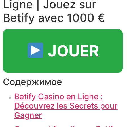
Ligne | Jouez sur
Betify avec 1000 €
JOUER
Содержимое
Betify Casino en Ligne :
Découvrez les Secrets pour
Gagner