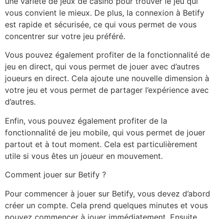
une variété de jeux de casino pour trouver le jeu qui
vous convient le mieux. De plus, la connexion à Betify
est rapide et sécurisée, ce qui vous permet de vous
concentrer sur votre jeu préféré.
Vous pouvez également profiter de la fonctionnalité de
jeu en direct, qui vous permet de jouer avec d’autres
joueurs en direct. Cela ajoute une nouvelle dimension à
votre jeu et vous permet de partager l’expérience avec
d’autres.
Enfin, vous pouvez également profiter de la
fonctionnalité de jeu mobile, qui vous permet de jouer
partout et à tout moment. Cela est particulièrement
utile si vous êtes un joueur en mouvement.
Comment jouer sur Betify ?
Pour commencer à jouer sur Betify, vous devez d’abord
créer un compte. Cela prend quelques minutes et vous
pouvez commencer à jouer immédiatement. Ensuite,