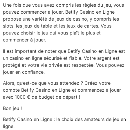
Une fois que vous avez compris les règles du jeu, vous
pouvez commencer à jouer. Betify Casino en Ligne
propose une variété de jeux de casino, y compris les
slots, les jeux de table et les jeux de cartes. Vous
pouvez choisir le jeu qui vous plaît le plus et
commencer à jouer.
Il est important de noter que Betify Casino en Ligne est
un casino en ligne sécurisé et fiable. Votre argent est
protégé et votre vie privée est respectée. Vous pouvez
jouer en confiance.
Alors, qu’est-ce que vous attendez ? Créez votre
compte Betify Casino en Ligne et commencez à jouer
avec 1000 € de budget de départ !
Bon jeu !
Betify Casino en Ligne : le choix des amateurs de jeu en
ligne.