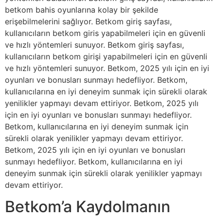
betkom bahis oyunlarına kolay bir şekilde
erişebilmelerini sağlıyor. Betkom giriş sayfası,
kullanıcıların betkom giris yapabilmeleri için en güvenli
ve hızlı yöntemleri sunuyor. Betkom giriş sayfası,
kullanıcıların betkom girişi yapabilmeleri için en güvenli
ve hızlı yöntemleri sunuyor. Betkom, 2025 yılı için en iyi
oyunları ve bonusları sunmayı hedefliyor. Betkom,
kullanıcılarına en iyi deneyim sunmak için sürekli olarak
yenilikler yapmayı devam ettiriyor. Betkom, 2025 yılı
için en iyi oyunları ve bonusları sunmayı hedefliyor.
Betkom, kullanıcılarına en iyi deneyim sunmak için
sürekli olarak yenilikler yapmayı devam ettiriyor.
Betkom, 2025 yılı için en iyi oyunları ve bonusları
sunmayı hedefliyor. Betkom, kullanıcılarına en iyi
deneyim sunmak için sürekli olarak yenilikler yapmayı
devam ettiriyor.
Betkom’a Kaydolmanın