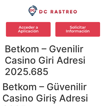
Acceder a
Solicitar
Aplicación
Información
Betkom – Gvenilir
Casino Giri Adresi
2025.685
Betkom – Güvenilir
Casino Giriş Adresi