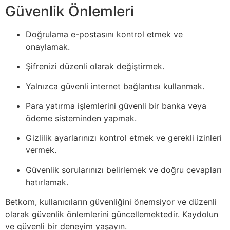
Güvenlik Önlemleri
Doğrulama e-postasını kontrol etmek ve
onaylamak.
Şifrenizi düzenli olarak değiştirmek.
Yalnızca güvenli internet bağlantısı kullanmak.
Para yatırma işlemlerini güvenli bir banka veya
ödeme sisteminden yapmak.
Gizlilik ayarlarınızı kontrol etmek ve gerekli izinleri
vermek.
Güvenlik sorularınızı belirlemek ve doğru cevapları
hatırlamak.
Betkom, kullanıcıların güvenliğini önemsiyor ve düzenli
olarak güvenlik önlemlerini güncellemektedir. Kaydolun
ve güvenli bir deneyim yaşayın.