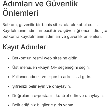
Adımları ve Güvenlik
Önlemleri
Betkom, güvenilir bir bahis sitesi olarak kabul edilir.
Kaydolmanın adımları basittir ve güvenliği önemlidir. İşte
betkom’a kaydolmanın adımları ve güvenlik önlemleri:
Kayıt Adımları
Betkom’un resmi web sitesine gidin.
Üst menüden «Kayıt Ol» seçeneğini seçin.
Kullanıcı adınızı ve e-posta adresinizi girin.
Şifrenizi belirleyin ve onaylayın.
Doğrulama e-postasını kontrol edin ve onaylayın.
Belirlediğiniz bilgilerle giriş yapın.