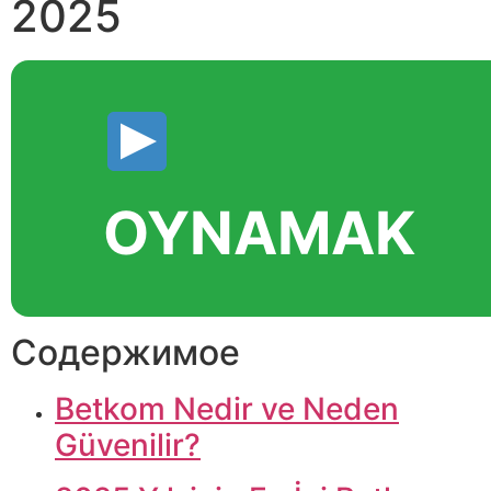
2025
OYNAMAK
Содержимое
Betkom Nedir ve Neden
Güvenilir?