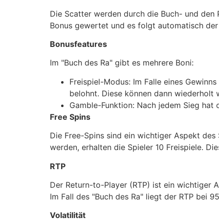
Die Scatter werden durch die Buch- und den 
Bonus gewertet und es folgt automatisch der
Bonusfeatures
Im "Buch des Ra" gibt es mehrere Boni:
Freispiel-Modus: Im Falle eines Gewinns
belohnt. Diese können dann wiederholt 
Gamble-Funktion: Nach jedem Sieg hat de
Free Spins
Die Free-Spins sind ein wichtiger Aspekt de
werden, erhalten die Spieler 10 Freispiele. 
RTP
Der Return-to-Player (RTP) ist ein wichtiger 
Im Fall des "Buch des Ra" liegt der RTP bei 
Volatilität