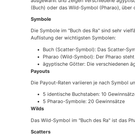
ausgewählt und zeigen verschiedene ägyptisc
(Buch) oder das Wild-Symbol (Pharao), über 
Symbole
Die Symbole im "Buch des Ra" sind sehr vielf
Auflistung der wichtigsten Symbolen:
Buch (Scatter-Symbol): Das Scatter-Symbo
Pharao (Wild-Symbol): Der Pharao steht
ägyptische Götter: Die verschiedenen ägy
Payouts
Die Payout-Raten variieren je nach Symbol un
5 identische Buchstaben: 10 Gewinnsätz
5 Pharao-Symbole: 20 Gewinnsätze
Wilds
Das Wild-Symbol im "Buch des Ra" ist das Ph
Scatters