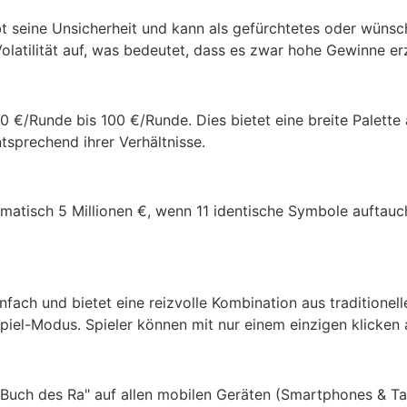
eibt seine Unsicherheit und kann als gefürchtetes oder wü
latilität auf, was bedeutet, dass es zwar hohe Gewinne erz
20 €/Runde bis 100 €/Runde. Dies bietet eine breite Palette
ntsprechend ihrer Verhältnisse.
atisch 5 Millionen €, wenn 11 identische Symbole auftauche
nfach und bietet eine reizvolle Kombination aus traditione
iel-Modus. Spieler können mit nur einem einzigen klicken 
"Buch des Ra" auf allen mobilen Geräten (Smartphones & T