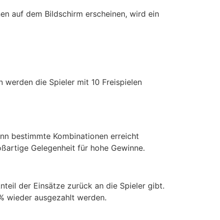
n auf dem Bildschirm erscheinen, wird ein
werden die Spieler mit 10 Freispielen
enn bestimmte Kombinationen erreicht
oßartige Gelegenheit für hohe Gewinne.
teil der Einsätze zurück an die Spieler gibt.
1 % wieder ausgezahlt werden.