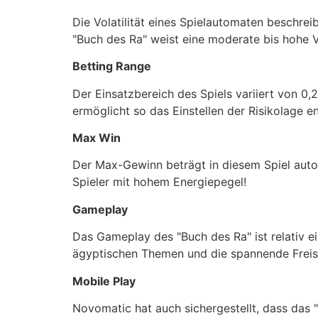
Die Volatilität eines Spielautomaten beschr
"Buch des Ra" weist eine moderate bis hohe Vo
Betting Range
Der Einsatzbereich des Spiels variiert von 0,
ermöglicht so das Einstellen der Risikolage e
Max Win
Der Max-Gewinn beträgt in diesem Spiel autom
Spieler mit hohem Energiepegel!
Gameplay
Das Gameplay des "Buch des Ra" ist relativ ei
ägyptischen Themen und die spannende Freisp
Mobile Play
Novomatic hat auch sichergestellt, dass das 