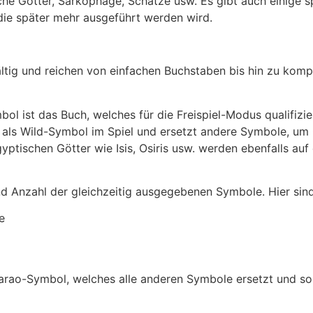
he Götter, Sarkophage, Schätze usw. Es gibt auch einige s
die später mehr ausgeführt werden wird.
ältig und reichen von einfachen Buchstaben bis hin zu komp
l ist das Buch, welches für die Freispiel-Modus qualifizie
 als Wild-Symbol im Spiel und ersetzt andere Symbole, um 
ptischen Götter wie Isis, Osiris usw. werden ebenfalls auf 
d Anzahl der gleichzeitig ausgegebenen Symbole. Hier sind 
e
arao-Symbol, welches alle anderen Symbole ersetzt und so 