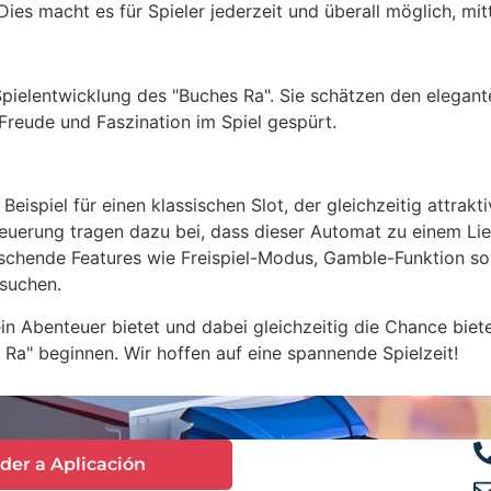
Dies macht es für Spieler jederzeit und überall möglich, mit
Spielentwicklung des "Buches Ra". Sie schätzen den elegan
reude und Faszination im Spiel gespürt.
eispiel für einen klassischen Slot, der gleichzeitig attrakti
uerung tragen dazu bei, dass dieser Automat zu einem Liebl
raschende Features wie Freispiel-Modus, Gamble-Funktion s
 suchen.
n Abenteuer bietet und dabei gleichzeitig die Chance bietet
 Ra" beginnen. Wir hoffen auf eine spannende Spielzeit!
der a Aplicación