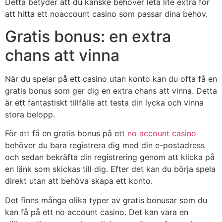
Detta betyder att du kanske behöver leta lite extra för
att hitta ett noaccount casino som passar dina behov.
Gratis bonus: en extra
chans att vinna
När du spelar på ett casino utan konto kan du ofta få en
gratis bonus som ger dig en extra chans att vinna. Detta
är ett fantastiskt tillfälle att testa din lycka och vinna
stora belopp.
För att få en gratis bonus på ett
no account casino
behöver du bara registrera dig med din e-postadress
och sedan bekräfta din registrering genom att klicka på
en länk som skickas till dig. Efter det kan du börja spela
direkt utan att behöva skapa ett konto.
Det finns många olika typer av gratis bonusar som du
kan få på ett no account casino. Det kan vara en