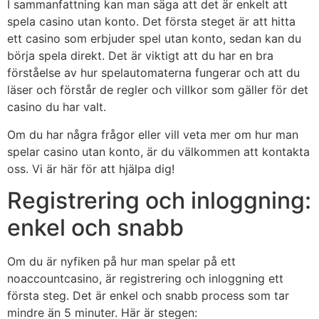
I sammanfattning kan man säga att det är enkelt att
spela casino utan konto. Det första steget är att hitta
ett casino som erbjuder spel utan konto, sedan kan du
börja spela direkt. Det är viktigt att du har en bra
förståelse av hur spelautomaterna fungerar och att du
läser och förstår de regler och villkor som gäller för det
casino du har valt.
Om du har några frågor eller vill veta mer om hur man
spelar casino utan konto, är du välkommen att kontakta
oss. Vi är här för att hjälpa dig!
Registrering och inloggning:
enkel och snabb
Om du är nyfiken på hur man spelar på ett
noaccountcasino, är registrering och inloggning ett
första steg. Det är enkel och snabb process som tar
mindre än 5 minuter. Här är stegen: