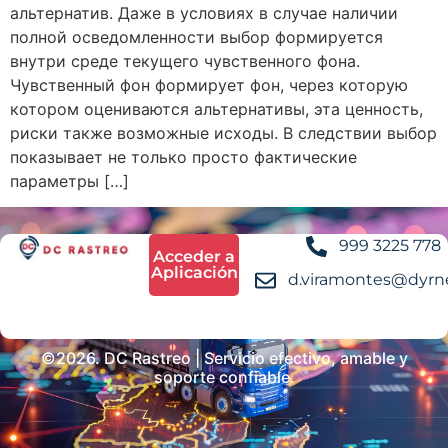
альтернатив. Даже в условиях в случае наличии
полной осведомленности выбор формируется
внутри среде текущего чувственного фона.
Чувственный фон формирует фон, через которую
котором оцениваются альтернативы, эта ценность,
риски также возможные исходы. В следствии выбор
показывает не только просто фактические
параметры […]
999 3225 778
Acceder a
Aplicación
d.viramontes@dyrn
©2026. DC Rastreo | Servicio efectivo, amable y
soporte confiable.