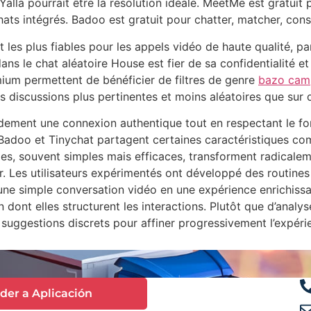
la pourrait être la resolution idéale. MeetMe est gratuit p
chats intégrés. Badoo est gratuit pour chatter, matcher, cons
 et les plus fiables pour les appels vidéo de haute qualité,
dans le chat aléatoire House est fier de sa confidentialité e
emium permettent de bénéficier de filtres de genre
bazo cam
es discussions plus pertinentes et moins aléatoires que sur 
idement une connexion authentique tout en respectant le fo
Badoo et Tinychat partagent certaines caractéristiques co
gies, souvent simples mais efficaces, transforment radicalem
Les utilisateurs expérimentés ont développé des routines q
ne simple conversation vidéo en une expérience enrichissan
 dont elles structurent les interactions. Plutôt que d’ana
e suggestions discrets pour affiner progressivement l’expéri
der a Aplicación