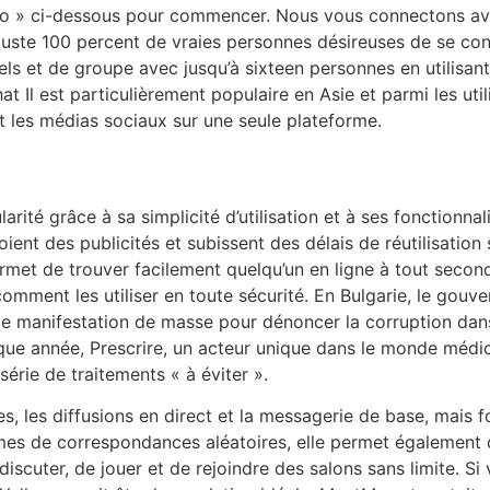
déo » ci-dessous pour commencer. Nous vous connectons av
, juste 100 percent de vraies personnes désireuses de se c
s et de groupe avec jusqu’à sixteen personnes en utilisant l
 Il est particulièrement populaire en Asie et parmi les uti
t les médias sociaux sur une seule plateforme.
rité grâce à sa simplicité d’utilisation et à ses fonctionn
ient des publicités et subissent des délais de réutilisation 
 permet de trouver facilement quelqu’un en ligne à tout seco
omment les utiliser en toute sécurité. En Bulgarie, le gouv
e manifestation de masse pour dénoncer la corruption dans l
haque année, Prescrire, un acteur unique dans le monde mé
érie de traitements « à éviter ».
res, les diffusions en direct et la messagerie de base, mai
rmes de correspondances aléatoires, elle permet également
 discuter, de jouer et de rejoindre des salons sans limite. S