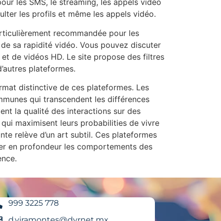
our les SMS, le streaming, les appels vidéo
ulter les profils et même les appels vidéo.
 particulièrement recommandée pour les
t de sa rapidité vidéo. Vous pouvez discuter
et de vidéos HD. Le site propose des filtres
d’autres plateformes.
rmat distinctive de ces plateformes. Les
mmunes qui transcendent les différences
ent la qualité des interactions sur des
ui maximisent leurs probabilities de vivre
te relève d’un art subtil. Ces plateformes
lyser en profondeur les comportements des
ence.
999 3225 778
d.viramontes@dyrnet.mx