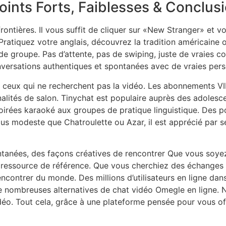
oints Forts, Faiblesses & Conclus
rontières. Il vous suffit de cliquer sur «New Stranger» et 
 Pratiquez votre anglais, découvrez la tradition américain
n de groupe. Pas d’attente, pas de swiping, juste de vraies 
conversations authentiques et spontanées avec de vraies per
r ceux qui ne recherchent pas la vidéo. Les abonnements VI
lités de salon. Tinychat est populaire auprès des adolesce
irées karaoké aux groupes de pratique linguistique. Des poi
 Plus modeste que Chatroulette ou Azar, il est apprécié par s
tanées, des façons créatives de rencontrer Que vous soye
e ressource de référence. Que vous cherchiez des échanges
contrer du monde. Des millions d’utilisateurs en ligne dans
 de nombreuses alternatives de chat vidéo Omegle en ligne.
déo. Tout cela, grâce à une plateforme pensée pour vous of