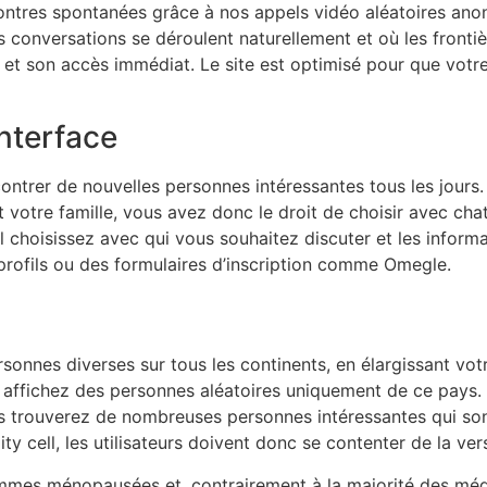
ntres spontanées grâce à nos appels vidéo aléatoires anon
onversations se déroulent naturellement et où les frontièr
ion et son accès immédiat. Le site est optimisé pour que votre
Interface
rer de nouvelles personnes intéressantes tous les jours.
 et votre famille, vous avez donc le droit de choisir avec c
eul choisissez avec qui vous souhaitez discuter et les infor
profils ou des formulaires d’inscription comme Omegle.
nnes diverses sur tous les continents, en élargissant vot
 affichez des personnes aléatoires uniquement de ce pays.
us trouverez de nombreuses personnes intéressantes qui sont
ty cell, les utilisateurs doivent donc se contenter de la ve
 femmes ménopausées et, contrairement à la majorité des m