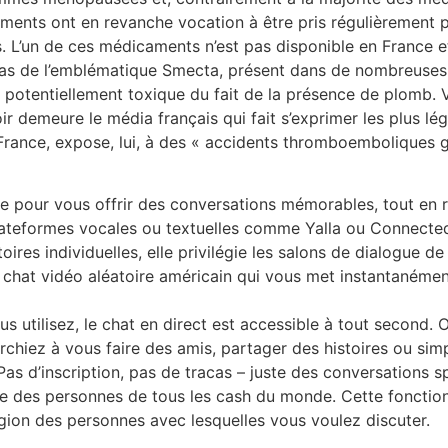
ements ont en revanche vocation à être pris régulièrement pa
. L’un de ces médicaments n’est pas disponible en France et
e cas de l’emblématique Smecta, présent dans de nombreuses
t potentiellement toxique du fait de la présence de plomb. V
 demeure le média français qui fait s’exprimer les plus lég
rance, expose, lui, à des « accidents thromboemboliques g
e pour vous offrir des conversations mémorables, tout en re
lateformes vocales ou textuelles comme Yalla ou Connecte
ires individuelles, elle privilégie les salons de dialogue de
 chat vidéo aléatoire américain qui vous met instantanément
s utilisez, le chat en direct est accessible à tout second.
rchiez à vous faire des amis, partager des histoires ou sim
s. Pas d’inscription, pas de tracas – juste des conversation
des personnes de tous les cash du monde. Cette fonction
gion des personnes avec lesquelles vous voulez discuter.