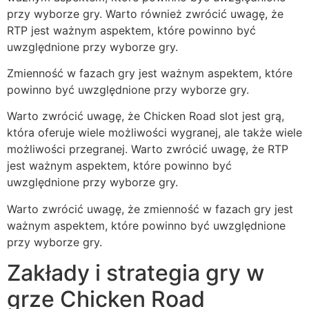
przy wyborze gry. Warto również zwrócić uwagę, że
RTP jest ważnym aspektem, które powinno być
uwzględnione przy wyborze gry.
Zmienność w fazach gry jest ważnym aspektem, które
powinno być uwzględnione przy wyborze gry.
Warto zwrócić uwagę, że Chicken Road slot jest grą,
która oferuje wiele możliwości wygranej, ale także wiele
możliwości przegranej. Warto zwrócić uwagę, że RTP
jest ważnym aspektem, które powinno być
uwzględnione przy wyborze gry.
Warto zwrócić uwagę, że zmienność w fazach gry jest
ważnym aspektem, które powinno być uwzględnione
przy wyborze gry.
Zakłady i strategia gry w
grze Chicken Road