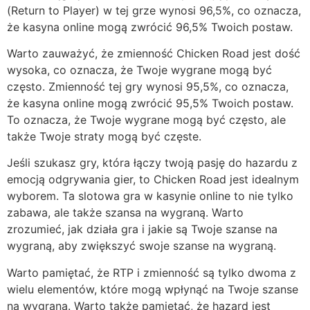
(Return to Player) w tej grze wynosi 96,5%, co oznacza,
że kasyna online mogą zwrócić 96,5% Twoich postaw.
Warto zauważyć, że zmienność Chicken Road jest dość
wysoka, co oznacza, że Twoje wygrane mogą być
często. Zmienność tej gry wynosi 95,5%, co oznacza,
że kasyna online mogą zwrócić 95,5% Twoich postaw.
To oznacza, że Twoje wygrane mogą być często, ale
także Twoje straty mogą być częste.
Jeśli szukasz gry, która łączy twoją pasję do hazardu z
emocją odgrywania gier, to Chicken Road jest idealnym
wyborem. Ta slotowa gra w kasynie online to nie tylko
zabawa, ale także szansa na wygraną. Warto
zrozumieć, jak działa gra i jakie są Twoje szanse na
wygraną, aby zwiększyć swoje szanse na wygraną.
Warto pamiętać, że RTP i zmienność są tylko dwoma z
wielu elementów, które mogą wpłynąć na Twoje szanse
na wygraną. Warto także pamiętać, że hazard jest