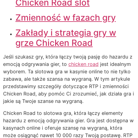
Chicken Road slot
Zmienność w fazach gry
Zakłady i strategia gry w
grze Chicken Road
Jeśli szukasz gry, która łączy twoją pasję do hazardu z
emocją odgrywania gier, to
chicken road
jest idealnym
wyborem. Ta slotowa gra w kasynie online to nie tylko
zabawa, ale także szansa na wygraną. W tym artykule
przedstawimy szczegóły dotyczące RTP i zmienności
Chicken Road, aby pomóc Ci zrozumieć, jak działa gra i
jakie są Twoje szanse na wygraną.
Chicken Road to slotowa gra, która łączy elementy
hazardu z emocją odgrywania gier. Gra jest dostępna w
kasynach online i oferuje szansę na wygraną, która
może osiągnąć nawet 10 000 razy Twoją postawę. RTP