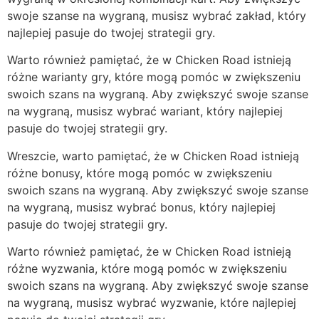
swoje szanse na wygraną, musisz wybrać zakład, który
najlepiej pasuje do twojej strategii gry.
Warto również pamiętać, że w Chicken Road istnieją
różne warianty gry, które mogą pomóc w zwiększeniu
swoich szans na wygraną. Aby zwiększyć swoje szanse
na wygraną, musisz wybrać wariant, który najlepiej
pasuje do twojej strategii gry.
Wreszcie, warto pamiętać, że w Chicken Road istnieją
różne bonusy, które mogą pomóc w zwiększeniu
swoich szans na wygraną. Aby zwiększyć swoje szanse
na wygraną, musisz wybrać bonus, który najlepiej
pasuje do twojej strategii gry.
Warto również pamiętać, że w Chicken Road istnieją
różne wyzwania, które mogą pomóc w zwiększeniu
swoich szans na wygraną. Aby zwiększyć swoje szanse
na wygraną, musisz wybrać wyzwanie, które najlepiej