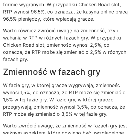
formie wygranych. W przypadku Chicken Road slot,
RTP wynosi 96,5%, co oznacza, że kasyna online płacą
96,5% pieniędzy, które wpłacają gracze.
Warto również zwrócić uwagę na zmienność, czyli
wahania w RTP w różnych fazach gry. W przypadku
Chicken Road slot, zmienność wynosi 2,5%, co
oznacza, że RTP może się zmieniać o 2,5% w różnych
fazach gry.
Zmienność w fazach gry
W fazie gry, w której gracze wygrywają, zmienność
wynosi 1,5%, co oznacza, że RTP może się zmieniać o
1,5% w tej fazie gry. W fazie gry, w której gracze
przegrywają, zmienność wynosi 3,5%, co oznacza, że
RTP może się zmieniać o 3,5% w tej fazie gry.
Warto zwrócić uwagę, że zmienność w fazach gry jest
ważnym aspektem, które powinno być uwzględnione