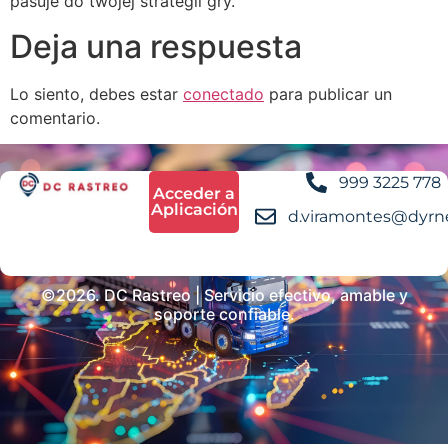
pasuje do twojej strategii gry.
Deja una respuesta
Lo siento, debes estar
conectado
para publicar un
comentario.
999 3225 778
Acceder a
Aplicación
d.viramontes@dyrn
©2026. DC Rastreo | Servicio efectivo, amable y
soporte confiable.