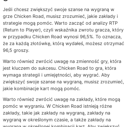
Jeśli chcesz zwiększyć swoje szanse na wygraną w
grze Chicken Road, musisz zrozumieć, jakie zakłady i
strategie mogą pomóc. Warto zacząć od analizy RTP
(Return to Player), czyli wskaźnika zwrotu gracza, który
w przypadku Chicken Road wynosi 96,5%. To oznacza,
że za każdą złotówkę, którą wydałeś, możesz otrzymać
96,5 groszy.
Warto również zwrócić uwagę na zmienność gry, która
jest kluczem do sukcesu. Chicken Road to gra, która
wymaga strategii i umiejętności, aby wygrać. Aby
zwiększyć swoje szanse na wygraną, musisz zrozumieć,
jakie kombinacje kart mogą pomóc.
Warto również zwrócić uwagę na zakłady, które mogą
pomóc w wygraniu. W Chicken Road istnieją różne
zakłady, takie jak zakłady na wygraną, zakłady na
wygraną w określonym czasie, a także zakłady na
wygraną w określonej kombinacji kart. Aby zwiększyć