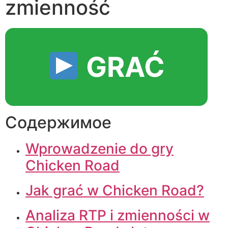
zmienność
GRAĆ
Содержимое
Wprowadzenie do gry
Chicken Road
Jak grać w Chicken Road?
Analiza RTP i zmienności w