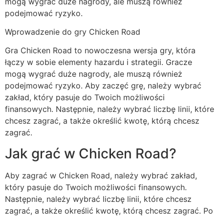
mogą wygrać duże nagrody, ale muszą również
podejmować ryzyko.
Wprowadzenie do gry Chicken Road
Gra Chicken Road to nowoczesna wersja gry, która
łączy w sobie elementy hazardu i strategii. Gracze
mogą wygrać duże nagrody, ale muszą również
podejmować ryzyko. Aby zaczęć grę, należy wybrać
zakład, który pasuje do Twoich możliwości
finansowych. Następnie, należy wybrać liczbę linii, które
chcesz zagrać, a także określić kwotę, którą chcesz
zagrać.
Jak grać w Chicken Road?
Aby zagrać w Chicken Road, należy wybrać zakład,
który pasuje do Twoich możliwości finansowych.
Następnie, należy wybrać liczbę linii, które chcesz
zagrać, a także określić kwotę, którą chcesz zagrać. Po