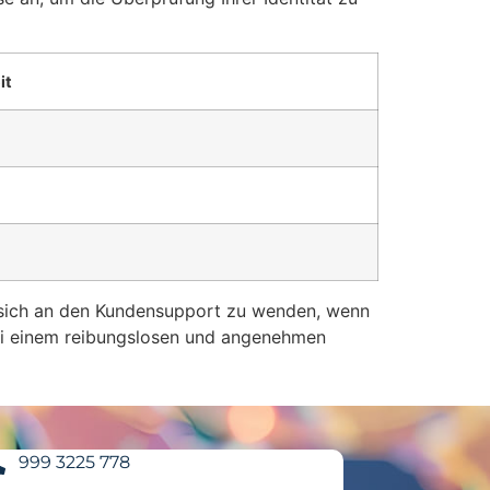
it
, sich an den Kundensupport zu wenden, wenn
bei einem reibungslosen und angenehmen
999 3225 778