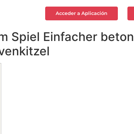
Acceder a Aplicación
m Spiel Einfacher betonr
venkitzel