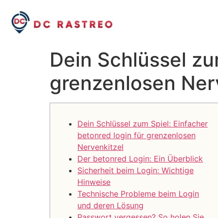
Dein Schlüssel zu
grenzenlosen Ner
Dein Schlüssel zum Spiel: Einfacher
betonred login für grenzenlosen
Nervenkitzel
Der betonred Login: Ein Überblick
Sicherheit beim Login: Wichtige
Hinweise
Technische Probleme beim Login
und deren Lösung
Passwort vergessen? So holen Sie