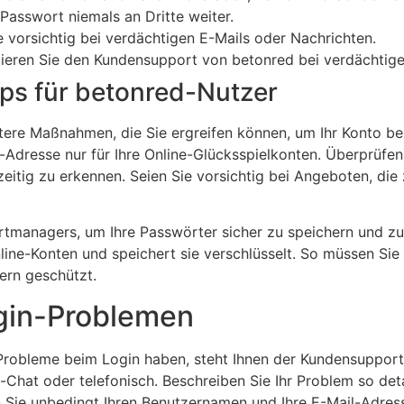
Passwort niemals an Dritte weiter.
 vorsichtig bei verdächtigen E-Mails oder Nachrichten.
ieren Sie den Kundensupport von betonred bei verdächtigen
pps für betonred-Nutzer
re Maßnahmen, die Sie ergreifen können, um Ihr Konto bei 
-Adresse nur für Ihre Online-Glücksspielkonten. Überprüfe
eitig zu erkennen. Seien Sie vorsichtig bei Angeboten, die 
tmanagers, um Ihre Passwörter sicher zu speichern und zu
Online-Konten und speichert sie verschlüsselt. So müssen Sie
ern geschützt.
gin-Problemen
 Probleme beim Login haben, steht Ihnen der Kundensupport
-Chat oder telefonisch. Beschreiben Sie Ihr Problem so det
n Sie unbedingt Ihren Benutzernamen und Ihre E-Mail-Adress