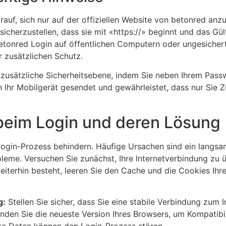
darauf, sich nur auf der offiziellen Website von betonred a
cherzustellen, dass sie mit «https://» beginnt und das Gült
betonred Login auf öffentlichen Computern oder ungesicher
r zusätzlichen Schutz.
e zusätzliche Sicherheitsebene, indem Sie neben Ihrem Pas
Ihr Mobilgerät gesendet und gewährleistet, dass nur Sie Zu
beim Login und deren Lösung
in-Prozess behindern. Häufige Ursachen sind ein langsame
eme. Versuchen Sie zunächst, Ihre Internetverbindung zu ü
eiterhin besteht, leeren Sie den Cache und die Cookies Ih
g:
Stellen Sie sicher, dass Sie eine stabile Verbindung zum I
den Sie die neueste Version Ihres Browsers, um Kompatibi
te Daten können den Login-Prozess stören.