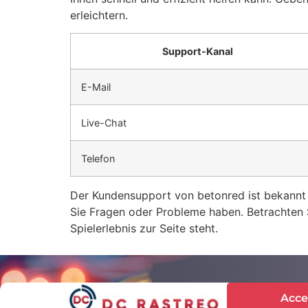
erleichtern.
Support-Kanal
E-Mail
Live-Chat
Telefon
Der Kundensupport von betonred ist bekannt 
Sie Fragen oder Probleme haben. Betrachten 
Spielerlebnis zur Seite steht.
Acce