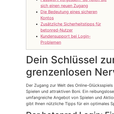
sich einen neuen Zugang
Die Bedeutung eines sicheren
Kontos
Zusätzliche Sicherheitstipps für
betonred-Nutzer
Kundensupport bei Login-
Problemen
Dein Schlüssel zum
grenzenlosen Ner
Der Zugang zur Welt des Online-Glücksspiels 
Spielen und attraktiven Boni. Ein reibungslos
umfangreiche Angebot von Spielen und Aktion
gibt Ihnen nützliche Tipps für ein optimales Sp