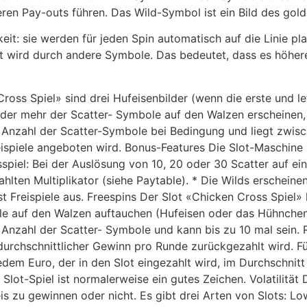
n Pay-outs führen. Das Wild-Symbol ist ein Bild des gold
it: sie werden für jeden Spin automatisch auf die Linie plat
t wird durch andere Symbole. Das bedeutet, dass es höher
oss Spiel» sind drei Hufeisenbilder (wenn die erste und letz
er mehr der Scatter- Symbole auf den Walzen erscheinen, g
Anzahl der Scatter-Symbole bei Bedingung und liegt zwisch
ispiele angeboten wird. Bonus-Features Die Slot-Maschine 
piel: Bei der Auslösung von 10, 20 oder 30 Scatter auf ei
hlten Multiplikator (siehe Paytable). * Die Wilds erscheine
t Freispiele aus. Freespins Der Slot «Chicken Cross Spiel»
e auf den Walzen auftauchen (Hufeisen oder das Hühnchen),
nzahl der Scatter- Symbole und kann bis zu 10 mal sein. R
s durchschnittlicher Gewinn pro Runde zurückgezahlt wird. 
dem Euro, der in den Slot eingezahlt wird, im Durchschnit
Slot-Spiel ist normalerweise ein gutes Zeichen. Volatilität D
eis zu gewinnen oder nicht. Es gibt drei Arten von Slots: Lo