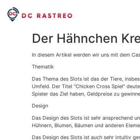
Der Hähnchen Kreu
In diesem Artikel werden wir uns mit dem Ca
Thematik
Das Thema des Slots ist das der Tiere, insbe
Umfeld. Der Titel "Chicken Cross Spiel" deute
Spieler das Ziel haben, Geldpreise zu gewinne
Design
Das Design des Slots ist sehr ansprechend und
Hühnern, Blumen, Bäumen und anderen Element
Das Design des Slots ist auch sehr intuitiv ge