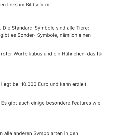
en links im Bildschirm.
 Die Standard-Symbole sind alle Tiere:
 gibt es Sonder- Symbole, nämlich einen
n roter Würfelkubus und ein Hühnchen, das für
iegt bei 10.000 Euro und kann erzielt
. Es gibt auch einige besondere Features wie
n alle anderen Symbolarten in den