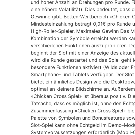
und hoher Anzahl an Drehungen pro Runde. Fü
eine höhere Volatilität). Dies bedeutet, das
Gewinne gibt. Betten-Wertbereich «Chicken Cr
Mindesteinzahlung beträgt 0,01€ pro Runde un
High-Roller-Spieler. Maximales Gewinn Das M
Kombination der Symbole erreicht werden kan
verschiedenen Funktionen auszuprobieren. Der
beginnt der Slot mit einer Anzeige des aktue
wird die Runde gestartet und das Spiel geht
besondere Funktionen aktiviert (Wilds oder F
Smartphone- und Tablets verfügbar. Der Slot
bietet ein ähnliches Design wie die Desktopv
optimal an kleinere Bildschirme an. Außerdem
«Chicken Cross Spiel» ist überaus positiv. D
Tatsache, dass es möglich ist, ohne den Echtg
Zusammenfassung «Chicken Cross Spiel» bietet
Palette von Symbolen und Bonusfeatures sowie
Slot-Spiel kann ohne Echtgeld im Demo-Modus 
Systemvoraussetzungen erforderlich (Mobil-Ge