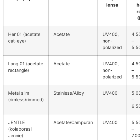
lensa
h
r
(
Her 01 (acetate
Acetate
UV400,
4.5
cat-eye)
non-
–
polarized
5.5
Lang 01 (acetate
Acetate
UV400,
4.5
rectangle)
non-
–
polarized
5.5
Metal slim
Stainless/Alloy
UV400
5.0
(rimless/rimmed)
–
6.5
JENTLE
Acetate/Campuran
UV400
5.5
(kolaborasi
–
Jennie)
7.0