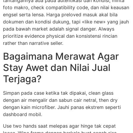
tantangannya ada pada autentikasi dan kondisi; minta
foto makro, check compatibility code, dan nilai keausan
engsel serta lensa. Harga preloved masuk akal bila
dokumen dan kondisi dukung, tapi «like new» yang jauh
pada bawah market adalah signal danger. Always
prioritize evidence physical dan konsistensi rincian
rather than narrative seller.
Bagaimana Merawat Agar
Stay Awet dan Nilai Jual
Terjaga?
Simpan pada case ketika tak dipakai, clean glass
dengan air mengalir dan sabun cair netral, then dry
dengan kain microfiber. Jauhi panas ekstrem seperti
dashboard mobil.
Use two hands saat melepas agar hinge tak cepat
loose. Wipe frame dengan berkala buat cegah sisa