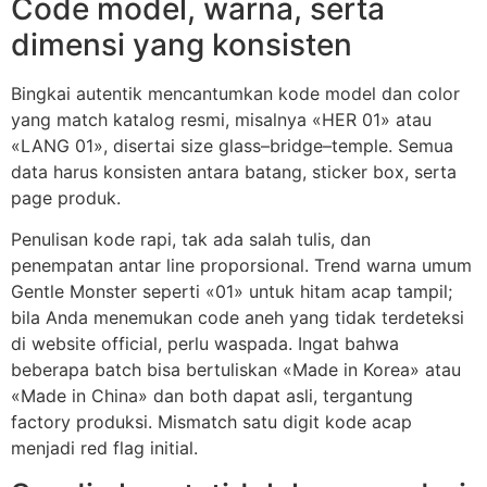
Code model, warna, serta
dimensi yang konsisten
Bingkai autentik mencantumkan kode model dan color
yang match katalog resmi, misalnya «HER 01» atau
«LANG 01», disertai size glass–bridge–temple. Semua
data harus konsisten antara batang, sticker box, serta
page produk.
Penulisan kode rapi, tak ada salah tulis, dan
penempatan antar line proporsional. Trend warna umum
Gentle Monster seperti «01» untuk hitam acap tampil;
bila Anda menemukan code aneh yang tidak terdeteksi
di website official, perlu waspada. Ingat bahwa
beberapa batch bisa bertuliskan «Made in Korea» atau
«Made in China» dan both dapat asli, tergantung
factory produksi. Mismatch satu digit kode acap
menjadi red flag initial.