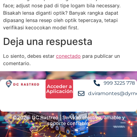
face; adjust nose pad di tipe logam bila necessary.
Bisakah lensa diganti optik? Banyak rangka dapat
dipasang lensa resep oleh optik tepercaya, tetapi
verifikasi kecocokan model first.
Deja una respuesta
Lo siento, debes estar
conectado
para publicar un
comentario.
999 3225 778
Acceder a
Aplicación
d.viramontes@dyrn
©2026. DC Rastreo | Servicio efectivo, amable y
soporte confiable.