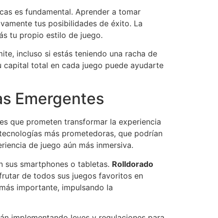
sicas es fundamental. Aprender a tomar
ivamente tus posibilidades de éxito. La
s tu propio estilo de juego.
ite, incluso si estás teniendo una racha de
u capital total en cada juego puede ayudarte
ias Emergentes
tes que prometen transformar la experiencia
s tecnologías más prometedoras, que podrían
eriencia de juego aún más inmersiva.
n sus smartphones o tabletas.
Rolldorado
frutar de todos sus juegos favoritos en
 más importante, impulsando la
tán implementando leyes y regulaciones para