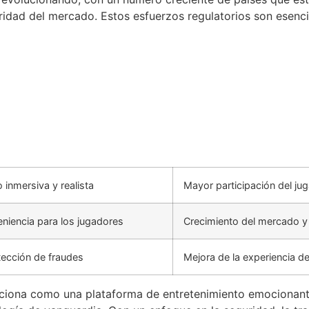
egridad del mercado. Estos esfuerzos regulatorios son esen
 inmersiva y realista
Mayor participación del ju
eniencia para los jugadores
Crecimiento del mercado y d
tección de fraudes
Mejora de la experiencia de
ciona como una plataforma de entretenimiento emocionante