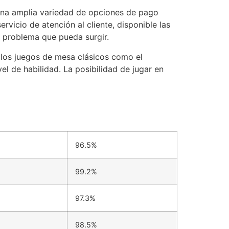
na amplia variedad de opciones de pago
rvicio de atención al cliente, disponible las
o problema que pueda surgir.
 los juegos de mesa clásicos como el
el de habilidad. La posibilidad de jugar en
96.5%
99.2%
97.3%
98.5%