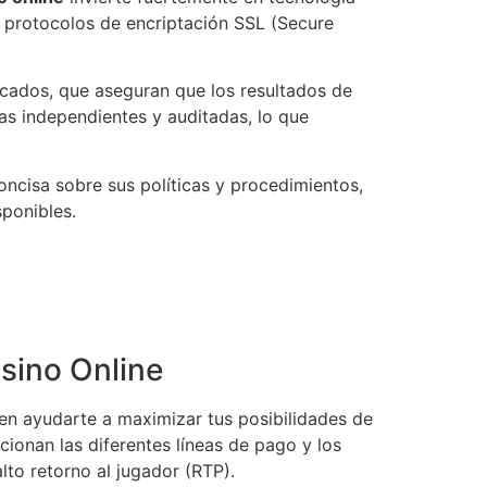
a protocolos de encriptación SSL (Secure
icados, que aseguran que los resultados de
as independientes y auditadas, lo que
ncisa sobre sus políticas y procedimientos,
sponibles.
sino Online
den ayudarte a maximizar tus posibilidades de
ionan las diferentes líneas de pago y los
to retorno al jugador (RTP).