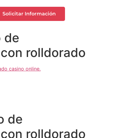
Solicitar Información
o de
 con rolldorado
ado casino online.
o de
 con rolldorado