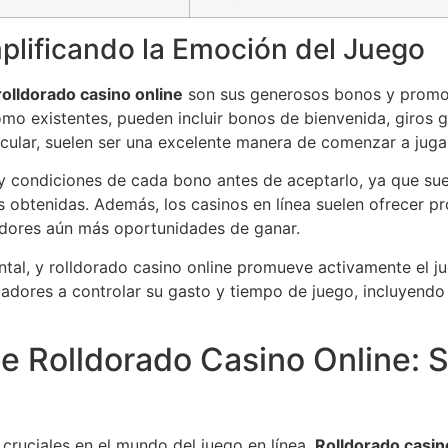
lificando la Emoción del Juego
rolldorado casino online
son sus generosos bonos y promoc
o existentes, pueden incluir bonos de bienvenida, giros g
icular, suelen ser una excelente manera de comenzar a jugar
y condiciones de cada bono antes de aceptarlo, ya que sue
s obtenidas. Además, los casinos en línea suelen ofrecer p
gadores aún más oportunidades de ganar.
tal, y rolldorado casino online promueve activamente el j
adores a controlar su gasto y tiempo de juego, incluyendo 
e Rolldorado Casino Online: 
cruciales en el mundo del juego en línea.
Rolldorado casin