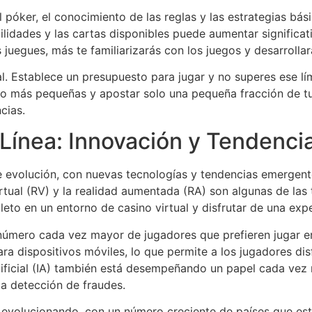
 póker, el conocimiento de las reglas y las estrategias bá
lidades y las cartas disponibles puede aumentar significat
juegues, más te familiarizarás con los juegos y desarrollará
al. Establece un presupuesto para jugar y no superes ese lím
uego más pequeñas y apostar solo una pequeña fracción de t
cias.
n Línea: Innovación y Tendenc
te evolución, con nuevas tecnologías y tendencias emergen
irtual (RV) y la realidad aumentada (RA) son algunas de la
eto en un entorno de casino virtual y disfrutar de una exp
 número cada vez mayor de jugadores que prefieren jugar e
a dispositivos móviles, lo que permite a los jugadores dis
rtificial (IA) también está desempeñando un papel cada vez
la detección de fraudes.
á evolucionando, con un número creciente de países que es