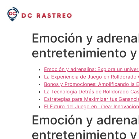
Emoción y adrenal
entretenimiento y
Emoción y adrenalina: Explora un univer
La Experiencia de Juego en Rolldorado 
Bonos y Promociones: Amplificando la 
La Tecnología Detrás de Rolldorado Cas
Estrategias para Maximizar tus Gananci
El Futuro del Juego en Línea: Innovaci
Emoción y adrenal
entretenimiento y