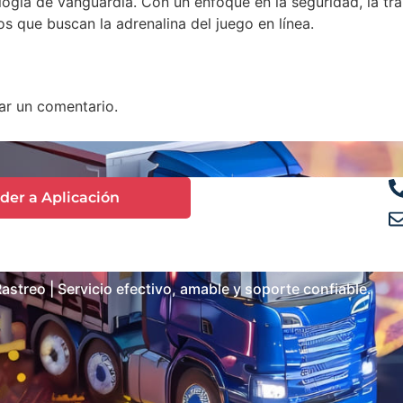
logía de vanguardia. Con un enfoque en la seguridad, la tra
s que buscan la adrenalina del juego en línea.
ar un comentario.
der a Aplicación
streo | Servicio efectivo, amable y soporte confiable.