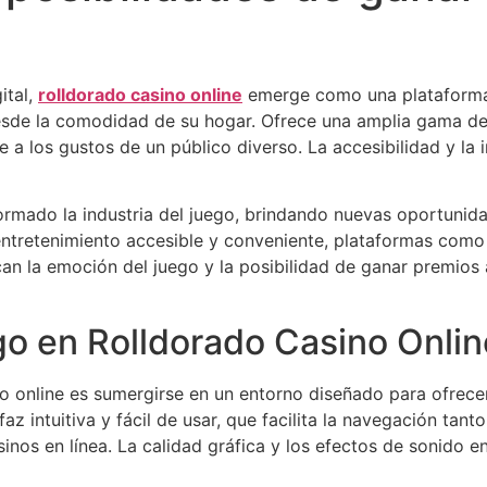
ital,
rolldorado casino online
emerge como una plataforma 
desde la comodidad de su hogar. Ofrece una amplia gama d
 los gustos de un público diverso. La accesibilidad y la 
sformado la industria del juego, brindando nuevas oportuni
tretenimiento accesible y conveniente, plataformas como 
an la emoción del juego y la posibilidad de ganar premios 
o en Rolldorado Casino Onlin
no online es sumergirse en un entorno diseñado para ofrece
rfaz intuitiva y fácil de usar, que facilita la navegación t
sinos en línea. La calidad gráfica y los efectos de sonido 