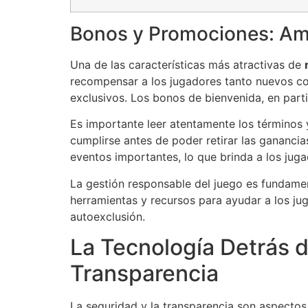
Bonos y Promociones: Amp
Una de las características más atractivas de
recompensar a los jugadores tanto nuevos com
exclusivos. Los bonos de bienvenida, en part
Es importante leer atentamente los términos 
cumplirse antes de poder retirar las ganancia
eventos importantes, lo que brinda a los ju
La gestión responsable del juego es fundamen
herramientas y recursos para ayudar a los jug
autoexclusión.
La Tecnología Detrás d
Transparencia
La seguridad y la transparencia son aspectos 