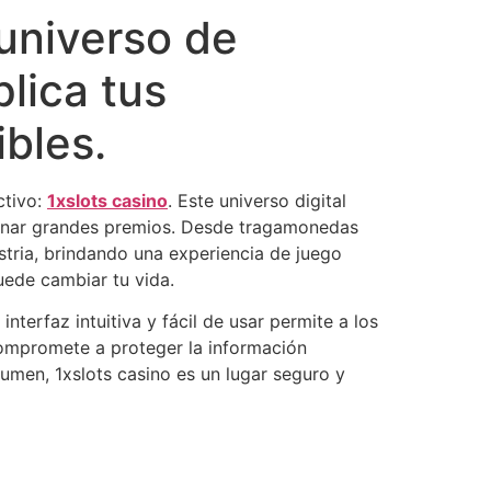
 universo de
plica tus
ibles.
ctivo:
1xslots casino
. Este universo digital
ganar grandes premios. Desde tragamonedas
stria, brindando una experiencia de juego
uede cambiar tu vida.
terfaz intuitiva y fácil de usar permite a los
compromete a proteger la información
sumen, 1xslots casino es un lugar seguro y