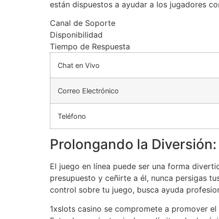
están dispuestos a ayudar a los jugadores c
Canal de Soporte
Disponibilidad
Tiempo de Respuesta
Chat en Vivo
Correo Electrónico
Teléfono
Prolongando la Diversión
El juego en línea puede ser una forma divert
presupuesto y ceñirte a él, nunca persigas tu
control sobre tu juego, busca ayuda profesion
1xslots casino se compromete a promover el j