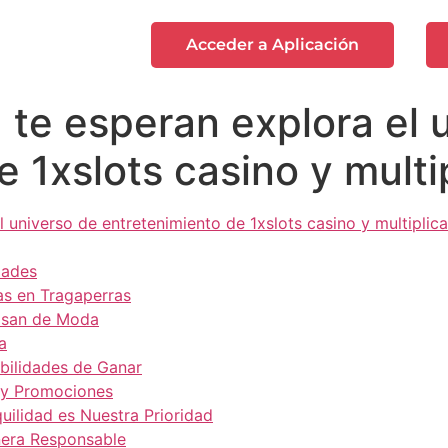
Acceder a Aplicación
 te esperan explora el 
 1xslots casino y multip
 universo de entretenimiento de 1xslots casino y multiplica
dades
as en Tragaperras
asan de Moda
a
bilidades de Ganar
 y Promociones
uilidad es Nuestra Prioridad
nera Responsable