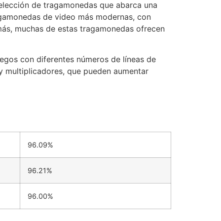
 selección de tragamonedas que abarca una
tragamonedas de video más modernas, con
emás, muchas de estas tragamonedas ofrecen
uegos con diferentes números de líneas de
 y multiplicadores, que pueden aumentar
96.09%
96.21%
96.00%