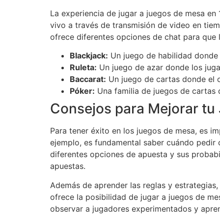
La experiencia de jugar a juegos de mesa en 
vivo a través de transmisión de video en tie
ofrece diferentes opciones de chat para que 
Blackjack:
Un juego de habilidad donde e
Ruleta:
Un juego de azar donde los jugad
Baccarat:
Un juego de cartas donde el o
Póker:
Una familia de juegos de cartas
Consejos para Mejorar tu
Para tener éxito en los juegos de mesa, es im
ejemplo, es fundamental saber cuándo pedir c
diferentes opciones de apuesta y sus probabil
apuestas.
Además de aprender las reglas y estrategias,
ofrece la posibilidad de jugar a juegos de me
observar a jugadores experimentados y apren