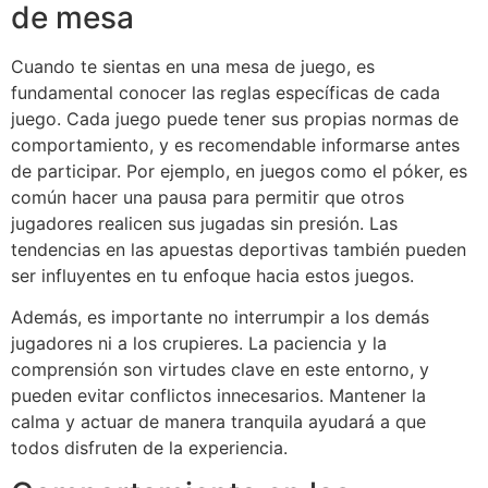
de mesa
Cuando te sientas en una mesa de juego, es
fundamental conocer las reglas específicas de cada
juego. Cada juego puede tener sus propias normas de
comportamiento, y es recomendable informarse antes
de participar. Por ejemplo, en juegos como el póker, es
común hacer una pausa para permitir que otros
jugadores realicen sus jugadas sin presión. Las
tendencias en las apuestas deportivas también pueden
ser influyentes en tu enfoque hacia estos juegos.
Además, es importante no interrumpir a los demás
jugadores ni a los crupieres. La paciencia y la
comprensión son virtudes clave en este entorno, y
pueden evitar conflictos innecesarios. Mantener la
calma y actuar de manera tranquila ayudará a que
todos disfruten de la experiencia.