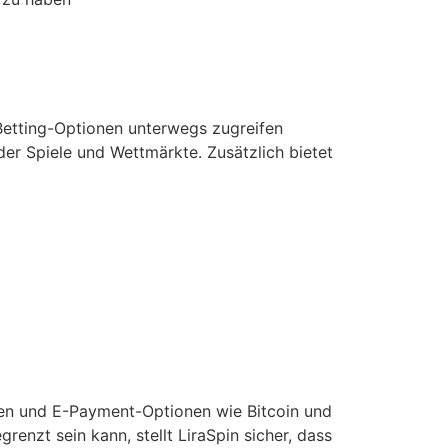
s Betting-Optionen unterwegs zugreifen
der Spiele und Wettmärkte. Zusätzlich bietet
rten und E-Payment-Optionen wie Bitcoin und
nzt sein kann, stellt LiraSpin sicher, dass