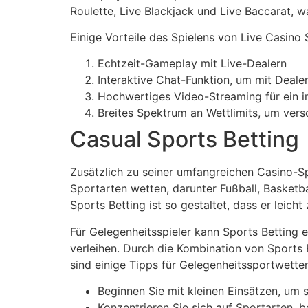
Roulette, Live Blackjack und Live Baccarat, wa
Einige Vorteile des Spielens von Live Casino S
Echtzeit-Gameplay mit Live-Dealern
Interaktive Chat-Funktion, um mit Deal
Hochwertiges Video-Streaming für ein i
Breites Spektrum an Wettlimits, um ver
Casual Sports Betting
Zusätzlich zu seiner umfangreichen Casino-Sp
Sportarten wetten, darunter Fußball, Basketb
Sports Betting ist so gestaltet, dass er leic
Für Gelegenheitsspieler kann Sports Betting 
verleihen. Durch die Kombination von Sports 
sind einige Tipps für Gelegenheitssportwette
Beginnen Sie mit kleinen Einsätzen, um
Konzentrieren Sie sich auf Sportarten,