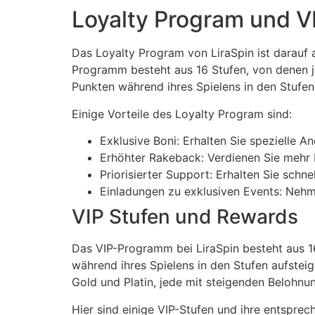
Loyalty Program und V
Das Loyalty Program von LiraSpin ist darauf
Programm besteht aus 16 Stufen, von denen j
Punkten während ihres Spielens in den Stufen
Einige Vorteile des Loyalty Program sind:
Exklusive Boni: Erhalten Sie spezielle A
Erhöhter Rakeback: Verdienen Sie mehr 
Priorisierter Support: Erhalten Sie schn
Einladungen zu exklusiven Events: Nehmen
VIP Stufen und Rewards
Das VIP-Programm bei LiraSpin besteht aus 1
während ihres Spielens in den Stufen aufstei
Gold und Platin, jede mit steigenden Belohnu
Hier sind einige VIP-Stufen und ihre entspre