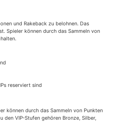
otionen und Rakeback zu belohnen. Das
st. Spieler können durch das Sammeln von
halten.
ind
Ps reserviert sind
ieler können durch das Sammeln von Punkten
u den VIP-Stufen gehören Bronze, Silber,