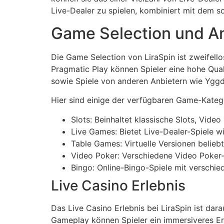
Live-Dealer zu spielen, kombiniert mit dem so
Game Selection und A
Die Game Selection von LiraSpin ist zweifello
Pragmatic Play können Spieler eine hohe Qual
sowie Spiele von anderen Anbietern wie Ygg
Hier sind einige der verfügbaren Game-Katego
Slots: Beinhaltet klassische Slots, Vide
Live Games: Bietet Live-Dealer-Spiele w
Table Games: Virtuelle Versionen beliebt
Video Poker: Verschiedene Video Poker-
Bingo: Online-Bingo-Spiele mit versch
Live Casino Erlebnis
Das Live Casino Erlebnis bei LiraSpin ist da
Gameplay können Spieler ein immersiveres Erle