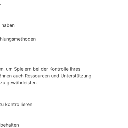
.
n haben
Zahlungsmethoden
, um Spielern bei der Kontrolle ihres
r können auch Ressourcen und Unterstützung
zu gewährleisten.
u kontrollieren
 behalten