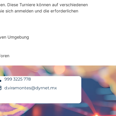
ten. Diese Turniere können auf verschiedenen
sie sich anmelden und die erforderlichen
tiven Umgebung
foren
999 3225 778
d.viramontes@dyrnet.mx