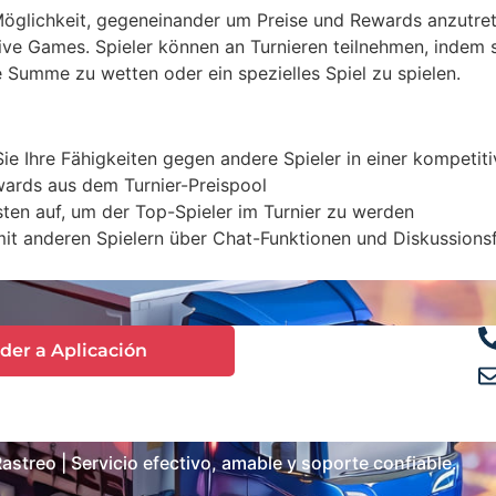
e Möglichkeit, gegeneinander um Preise und Rewards anzutre
Live Games. Spieler können an Turnieren teilnehmen, indem 
e Summe zu wetten oder ein spezielles Spiel zu spielen.
e Ihre Fähigkeiten gegen andere Spieler in einer kompeti
wards aus dem Turnier-Preispool
sten auf, um der Top-Spieler im Turnier zu werden
mit anderen Spielern über Chat-Funktionen und Diskussions
der a Aplicación
streo | Servicio efectivo, amable y soporte confiable.