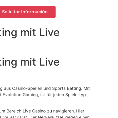
Solicitar Información
ing mit Live
ing mit Live
g aus Casino-Spielen und Sports Betting. Mit
 Evolution Gaming, ist für jeden Spielertyp
zum Bereich Live Casino zu navigieren. Hier
 Live Baccarat. Der Nervenkitzel, gegen einen