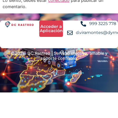
Lo siento, debes estar
conectado
para publicar un
comentario.
999 3225 778
Acceder a
Aplicación
d.viramontes@dyrn
©2026. DC Rastreo | Servicio efectivo, amable y
soporte confiable.