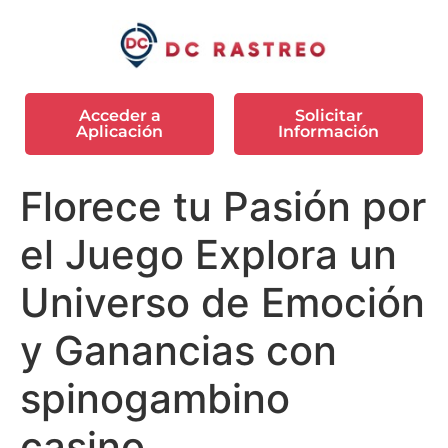
Acceder a
Solicitar
Aplicación
Información
Florece tu Pasión por
el Juego Explora un
Universo de Emoción
y Ganancias con
spinogambino
casino.