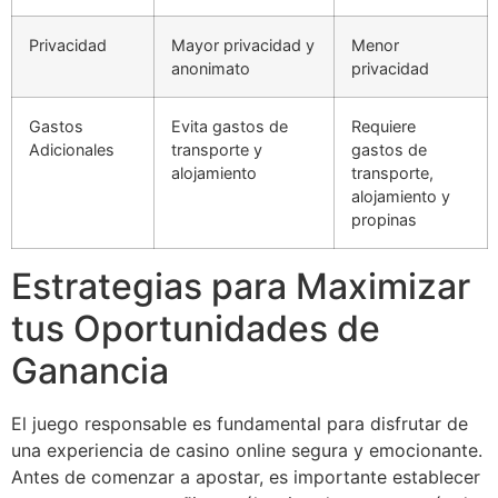
Privacidad
Mayor privacidad y
Menor
anonimato
privacidad
Gastos
Evita gastos de
Requiere
Adicionales
transporte y
gastos de
alojamiento
transporte,
alojamiento y
propinas
Estrategias para Maximizar
tus Oportunidades de
Ganancia
El juego responsable es fundamental para disfrutar de
una experiencia de casino online segura y emocionante.
Antes de comenzar a apostar, es importante establecer