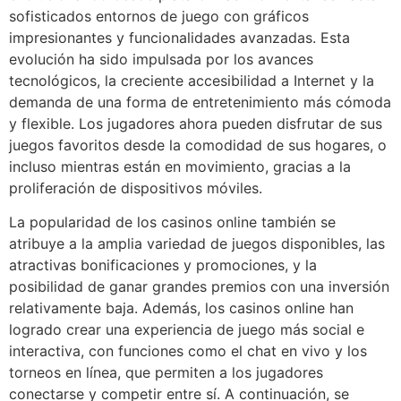
sofisticados entornos de juego con gráficos
impresionantes y funcionalidades avanzadas. Esta
evolución ha sido impulsada por los avances
tecnológicos, la creciente accesibilidad a Internet y la
demanda de una forma de entretenimiento más cómoda
y flexible. Los jugadores ahora pueden disfrutar de sus
juegos favoritos desde la comodidad de sus hogares, o
incluso mientras están en movimiento, gracias a la
proliferación de dispositivos móviles.
La popularidad de los casinos online también se
atribuye a la amplia variedad de juegos disponibles, las
atractivas bonificaciones y promociones, y la
posibilidad de ganar grandes premios con una inversión
relativamente baja. Además, los casinos online han
logrado crear una experiencia de juego más social e
interactiva, con funciones como el chat en vivo y los
torneos en línea, que permiten a los jugadores
conectarse y competir entre sí. A continuación, se