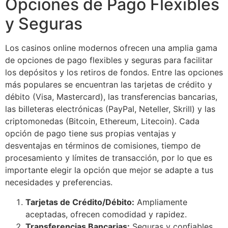
Opciones de Pago Flexibles
y Seguras
Los casinos online modernos ofrecen una amplia gama
de opciones de pago flexibles y seguras para facilitar
los depósitos y los retiros de fondos. Entre las opciones
más populares se encuentran las tarjetas de crédito y
débito (Visa, Mastercard), las transferencias bancarias,
las billeteras electrónicas (PayPal, Neteller, Skrill) y las
criptomonedas (Bitcoin, Ethereum, Litecoin). Cada
opción de pago tiene sus propias ventajas y
desventajas en términos de comisiones, tiempo de
procesamiento y límites de transacción, por lo que es
importante elegir la opción que mejor se adapte a tus
necesidades y preferencias.
Tarjetas de Crédito/Débito:
Ampliamente
aceptadas, ofrecen comodidad y rapidez.
Transferencias Bancarias:
Seguras y confiables,