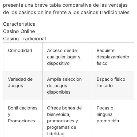
presenta una breve tabla comparativa de las ventajas
de los casinos online frente a los casinos tradicionales:
Característica
Casino Online
Casino Tradicional
Comodidad
Acceso desde
Requiere
cualquier lugar y
desplazamiento
dispositivo
físico
Variedad de
Amplia selección
Espacio físico
Juegos
de juegos
limitado
disponibles
Bonificaciones
Ofrece bonos de
Pocas o
y
bienvenida,
ninguna
Promociones
promociones y
promoción
programas de
fidelidad