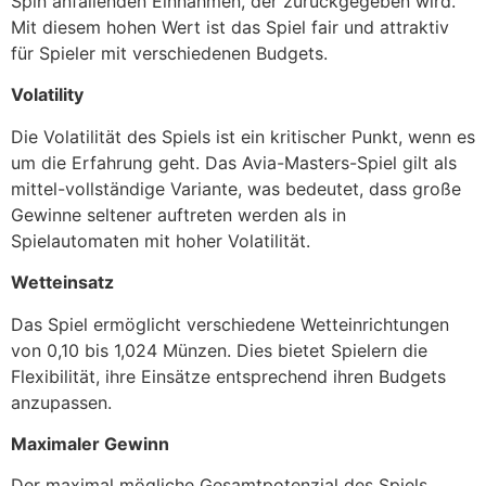
Spin anfallenden Einnahmen, der zurückgegeben wird.
Mit diesem hohen Wert ist das Spiel fair und attraktiv
für Spieler mit verschiedenen Budgets.
Volatility
Die Volatilität des Spiels ist ein kritischer Punkt, wenn es
um die Erfahrung geht. Das Avia-Masters-Spiel gilt als
mittel-vollständige Variante, was bedeutet, dass große
Gewinne seltener auftreten werden als in
Spielautomaten mit hoher Volatilität.
Wetteinsatz
Das Spiel ermöglicht verschiedene Wetteinrichtungen
von 0,10 bis 1,024 Münzen. Dies bietet Spielern die
Flexibilität, ihre Einsätze entsprechend ihren Budgets
anzupassen.
Maximaler Gewinn
Der maximal mögliche Gesamtpotenzial des Spiels