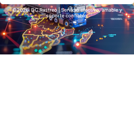
©2026. DC Rastreo | Servicio efectivo, amable y
soporte confiable.