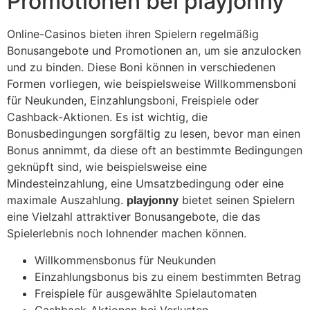
Promotionen bei playjonny
Online-Casinos bieten ihren Spielern regelmäßig
Bonusangebote und Promotionen an, um sie anzulocken
und zu binden. Diese Boni können in verschiedenen
Formen vorliegen, wie beispielsweise Willkommensboni
für Neukunden, Einzahlungsboni, Freispiele oder
Cashback-Aktionen. Es ist wichtig, die
Bonusbedingungen sorgfältig zu lesen, bevor man einen
Bonus annimmt, da diese oft an bestimmte Bedingungen
geknüpft sind, wie beispielsweise eine
Mindesteinzahlung, eine Umsatzbedingung oder eine
maximale Auszahlung.
playjonny
bietet seinen Spielern
eine Vielzahl attraktiver Bonusangebote, die das
Spielerlebnis noch lohnender machen können.
Willkommensbonus für Neukunden
Einzahlungsbonus bis zu einem bestimmten Betrag
Freispiele für ausgewählte Spielautomaten
Cashback-Aktionen bei Verlusten