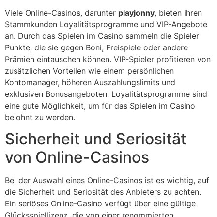
Viele Online-Casinos, darunter
playjonny
, bieten ihren
Stammkunden Loyalitätsprogramme und VIP-Angebote
an. Durch das Spielen im Casino sammeln die Spieler
Punkte, die sie gegen Boni, Freispiele oder andere
Prämien eintauschen können. VIP-Spieler profitieren von
zusätzlichen Vorteilen wie einem persönlichen
Kontomanager, höheren Auszahlungslimits und
exklusiven Bonusangeboten. Loyalitätsprogramme sind
eine gute Möglichkeit, um für das Spielen im Casino
belohnt zu werden.
Sicherheit und Seriosität
von Online-Casinos
Bei der Auswahl eines Online-Casinos ist es wichtig, auf
die Sicherheit und Seriosität des Anbieters zu achten.
Ein seriöses Online-Casino verfügt über eine gültige
Glücksspiellizenz, die von einer renommierten