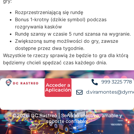
gry:
Rozprzestrzeniającą się rundę
Bonus 1-krotny (dzikie symbol) podczas
rozgrywania kasków
Rundę szansy w czasie 5 rund szansa na wygranie.
Zwiększoną sumę możliwości do gry, zawsze
dostępne przez dwa tygodnie.
Wszystkie te rzeczy sprawią że będzie to gra dla którą
będziemy chcieli spędzać czas każdego dnia.
999 3225 778
Acceder a
Aplicación
d.viramontes@dyrn
©2026. DC Rastreo | Servicio efectivo, amable y
soporte confiable.