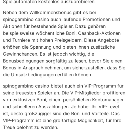
Spielautomaten kostenlos auszuprobieren.
Neben dem Willkommensbonus gibt es bei
spinogambino casino auch laufende Promotionen und
Aktionen für bestehende Spieler. Dazu gehören
beispielsweise wöchentliche Boni, Cashback-Aktionen
und Turniere mit hohen Preisgeldern. Diese Angebote
erhöhen die Spannung und bieten Ihnen zusätzliche
Gewinnchancen. Es ist jedoch wichtig, die
Bonusbedingungen sorgfältig zu lesen, bevor Sie einen
Bonus in Anspruch nehmen, um sicherzustellen, dass Sie
die Umsatzbedingungen erfüllen können.
spinogambino casino bietet auch ein VIP-Programm für
seine treuesten Spieler an. Die VIP-Mitglieder profitieren
von exklusiven Boni, einem persönlichen Kontomanager
und schnelleren Auszahlungen. Je höher Ihr VIP-Level
ist, desto großzügiger sind die Boni und Vorteile. Das
VIP-Programm ist eine großartige Möglichkeit, für Ihre
Treue belohnt zu werden.