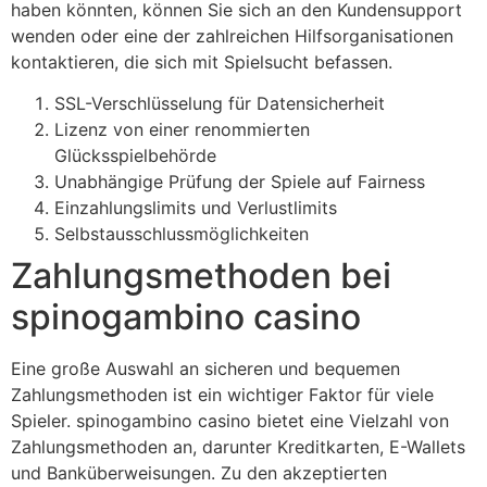
haben könnten, können Sie sich an den Kundensupport
wenden oder eine der zahlreichen Hilfsorganisationen
kontaktieren, die sich mit Spielsucht befassen.
SSL-Verschlüsselung für Datensicherheit
Lizenz von einer renommierten
Glücksspielbehörde
Unabhängige Prüfung der Spiele auf Fairness
Einzahlungslimits und Verlustlimits
Selbstausschlussmöglichkeiten
Zahlungsmethoden bei
spinogambino casino
Eine große Auswahl an sicheren und bequemen
Zahlungsmethoden ist ein wichtiger Faktor für viele
Spieler. spinogambino casino bietet eine Vielzahl von
Zahlungsmethoden an, darunter Kreditkarten, E-Wallets
und Banküberweisungen. Zu den akzeptierten