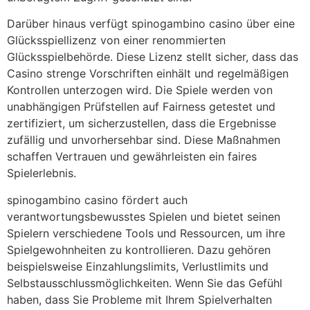
Darüber hinaus verfügt spinogambino casino über eine
Glücksspiellizenz von einer renommierten
Glücksspielbehörde. Diese Lizenz stellt sicher, dass das
Casino strenge Vorschriften einhält und regelmäßigen
Kontrollen unterzogen wird. Die Spiele werden von
unabhängigen Prüfstellen auf Fairness getestet und
zertifiziert, um sicherzustellen, dass die Ergebnisse
zufällig und unvorhersehbar sind. Diese Maßnahmen
schaffen Vertrauen und gewährleisten ein faires
Spielerlebnis.
spinogambino casino fördert auch
verantwortungsbewusstes Spielen und bietet seinen
Spielern verschiedene Tools und Ressourcen, um ihre
Spielgewohnheiten zu kontrollieren. Dazu gehören
beispielsweise Einzahlungslimits, Verlustlimits und
Selbstausschlussmöglichkeiten. Wenn Sie das Gefühl
haben, dass Sie Probleme mit Ihrem Spielverhalten