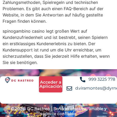
Zahlungsmethoden, Spielregeln und technischen
Problemen. Es gibt auch einen FAQ-Bereich auf der
Website, in dem Sie Antworten auf häufig gestellte
Fragen finden können.
spinogambino casino legt großen Wert auf
Kundenzufriedenheit und ist bestrebt, seinen Spielern
ein erstklassiges Kundenerlebnis zu bieten. Der
Kundensupport ist rund um die Uhr erreichbar, um
sicherzustellen, dass Sie jederzeit Hilfe erhalten, wenn
Sie sie benötigen.
999 3225 778
Acceder a
Aplicación
d.viramontes@dyrn
©2026. DC Rastreo | Servicio efectivo, amable y
soporte confiable.