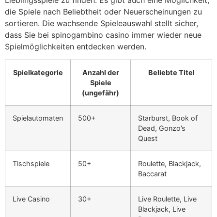
Lieblingsspiele zu finden. Es gibt auch eine Möglichkeit,
die Spiele nach Beliebtheit oder Neuerscheinungen zu
sortieren. Die wachsende Spieleauswahl stellt sicher,
dass Sie bei spinogambino casino immer wieder neue
Spielmöglichkeiten entdecken werden.
Spielkategorie
Anzahl der
Beliebte Titel
Spiele
(ungefähr)
Spielautomaten
500+
Starburst, Book of
Dead, Gonzo’s
Quest
Tischspiele
50+
Roulette, Blackjack,
Baccarat
Live Casino
30+
Live Roulette, Live
Blackjack, Live