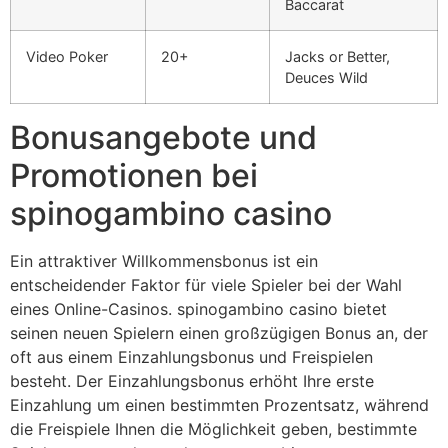
Baccarat
Video Poker
20+
Jacks or Better,
Deuces Wild
Bonusangebote und
Promotionen bei
spinogambino casino
Ein attraktiver Willkommensbonus ist ein
entscheidender Faktor für viele Spieler bei der Wahl
eines Online-Casinos. spinogambino casino bietet
seinen neuen Spielern einen großzügigen Bonus an, der
oft aus einem Einzahlungsbonus und Freispielen
besteht. Der Einzahlungsbonus erhöht Ihre erste
Einzahlung um einen bestimmten Prozentsatz, während
die Freispiele Ihnen die Möglichkeit geben, bestimmte