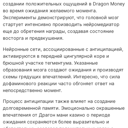
создании положительных ощущений в Dragon Money
во время ожидания желаемого момента.
Эксперименты демонстрируют, что головной мозг
стартует интенсивно производить нейромедиатор
еще до обретения награды, создавая состояние
восторга и предвкушения.
Нейронные сети, ассоциированные с антиципацией,
активируются в передней цингулярной коре и
брюшной участке тегментума. Указанные
образования мозга создают ожидания и производят
схемы грядущих впечатлений. Интересно, что сила
дофаминового реакции часто обгоняет ответ на
непосредственно момент.
Процесс антиципации также влияет на создание
долговременной памяти. Эмоционально окрашенные
впечатления от Драгон мани казино о периоде
ожидания сохраняются более выразительно и