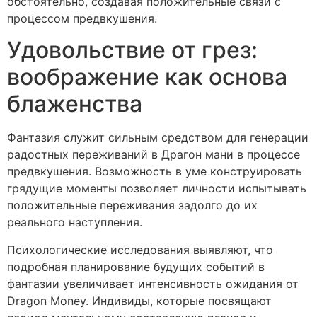
обстоятельно, создавая положительные связи с
процессом предвкушения.
Удовольствие от грез:
воображение как основа
блаженства
Фантазия служит сильным средством для генерации
радостных переживаний в Драгон мани в процессе
предвкушения. Возможность в уме конструировать
грядущие моменты позволяет личности испытывать
положительные переживания задолго до их
реального наступления.
Психологические исследования выявляют, что
подробная планирование будущих событий в
фантазии увеличивает интенсивность ожидания от
Dragon Money. Индивиды, которые посвящают