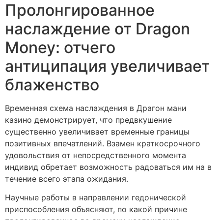
Пролонгированное
наслаждение от Dragon
Money: отчего
антиципация увеличивает
блаженство
Временная схема наслаждения в Драгон мани
казино демонстрирует, что предвкушение
существенно увеличивает временные границы
позитивных впечатлений. Взамен краткосрочного
удовольствия от непосредственного момента
индивид обретает возможность радоваться им на в
течение всего этапа ожидания.
Научные работы в направлении гедонической
приспособления объясняют, по какой причине