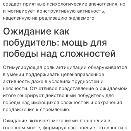
создает приятные психологические впечатления, но
и мотивирует конструктивную активность,
нацеленную на реализацию желаемого.
Ожидание как
побудитель: мощь для
победы над сложностей
Стимулирующая роль антиципации обнаруживается
в умении поддерживать целенаправленное
активность даже в условиях трудностей и
неясности. Отчетливое представление о ожидаемом
итоге генерирует действенный побудитель для
победы над имеющихся сложностей и сохранения
продвижения к стремлению.
Ожидание включает механизмы поощрения в
головном мозге, формируя настроение готовности к