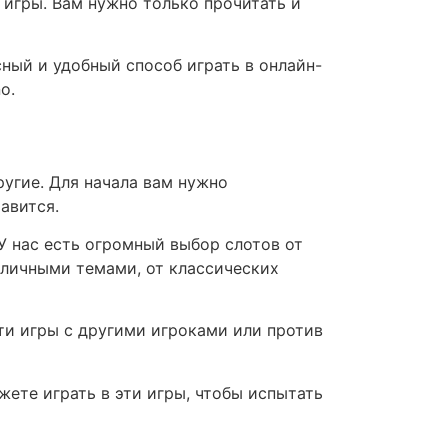
 игры. Вам нужно только прочитать и
сный и удобный способ играть в онлайн-
o.
ругие. Для начала вам нужно
авится.
 У нас есть огромный выбор слотов от
азличными темами, от классических
эти игры с другими игроками или против
жете играть в эти игры, чтобы испытать