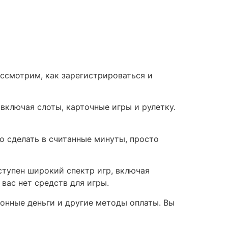
ассмотрим, как зарегистрироваться и
 включая слоты, карточные игры и рулетку.
о сделать в считанные минуты, просто
ступен широкий спектр игр, включая
 вас нет средств для игры.
ронные деньги и другие методы оплаты. Вы