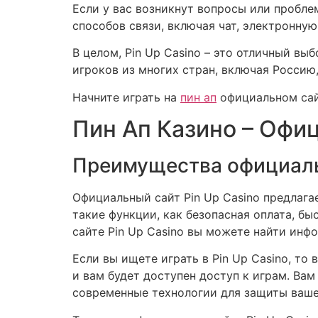
Если у вас возникнут вопросы или пробле
способов связи, включая чат, электронную
В целом, Pin Up Casino – это отличный в
игроков из многих стран, включая Россию
Начните играть на
пин ап
официальном сайт
Пин Ап Казино – Офиц
Преимущества официальн
Официальный сайт Pin Up Casino предлаг
такие функции, как безопасная оплата, б
сайте Pin Up Casino вы можете найти инф
Если вы ищете играть в Pin Up Casino, т
и вам будет доступен доступ к играм. Вам
современные технологии для защиты ваш