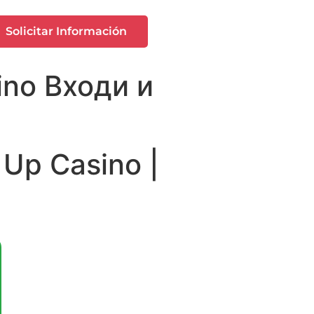
Solicitar Información
ino Входи и
Up Casino |