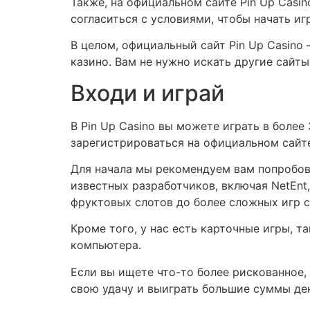
Также, на официальном сайте Pin Up Casi
согласиться с условиями, чтобы начать иг
В целом, официальный сайт Pin Up Casino
казино. Вам не нужно искать другие сайты
Входи и играй
В Pin Up Casino вы можете играть в более
зарегистрироваться на официальном сайте 
Для начала мы рекомендуем вам попробоват
известных разработчиков, включая NetEnt
фруктовых слотов до более сложных игр 
Кроме того, у нас есть карточные игры, т
компьютера.
Если вы ищете что-то более рискованное, 
свою удачу и выиграть большие суммы ден