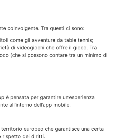
nte coinvolgente. Tra questi ci sono:
toli come gli avventure da table tennis;
età di videogiochi che offre il gioco. Tra
 gioco (che si possono contare tra un minimo di
app è pensata per garantire un’esperienza
nte all’interno dell’app mobile.
territorio europeo che garantisce una certa
rispetto dei diritti.