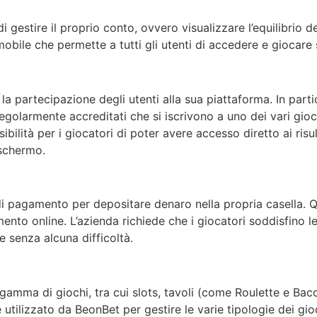
i gestire il proprio conto, ovvero visualizzare l’equilibrio d
mobile che permette a tutti gli utenti di accedere e giocare 
la partecipazione degli utenti alla sua piattaforma. In part
e regolarmente accreditati che si iscrivono a uno dei vari gi
ibilità per i giocatori di poter avere accesso diretto ai risu
 schermo.
 di pagamento per depositare denaro nella propria casella. Q
amento online. L’azienda richiede che i giocatori soddisfino 
 senza alcuna difficoltà.
mma di giochi, tra cui slots, tavoli (come Roulette e Bacca
 utilizzato da BeonBet per gestire le varie tipologie dei gio