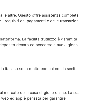
tra le altre. Questo offre assistenza completa
i requisiti dei pagamenti e delle transazioni.
ttaforma. La facilità d’utilizzo è garantita
 il deposito denaro ed accedere a nuovi giochi
ti in italiano sono molto comuni con la scelta
sul mercato della casa di gioco online. La sua
cce web ed app è pensata per garantire