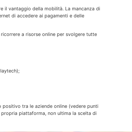
re il vantaggio della mobilità. La mancanza di
ternet di accedere ai pagamenti e delle
ricorrere a risorse online per svolgere tutte
laytech);
o positivo tra le aziende online (vedere punti
 propria piattaforma, non ultima la scelta di