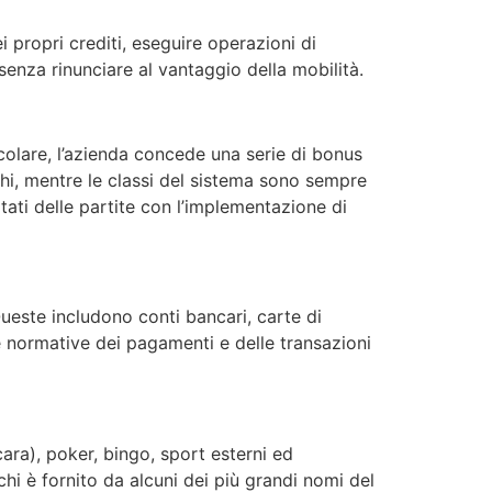
ei propri crediti, eseguire operazioni di
senza rinunciare al vantaggio della mobilità.
icolare, l’azienda concede una serie di bonus
ochi, mentre le classi del sistema sono sempre
ltati delle partite con l’implementazione di
ueste includono conti bancari, carte di
le normative dei pagamenti e delle transazioni
ra), poker, bingo, sport esterni ed
chi è fornito da alcuni dei più grandi nomi del