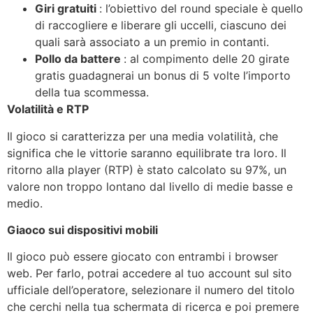
Giri gratuiti
: l’obiettivo del round speciale è quello
di raccogliere e liberare gli uccelli, ciascuno dei
quali sarà associato a un premio in contanti.
Pollo da battere
: al compimento delle 20 girate
gratis guadagnerai un bonus di 5 volte l’importo
della tua scommessa.
Volatilità e RTP
Il gioco si caratterizza per una media volatilità, che
significa che le vittorie saranno equilibrate tra loro. Il
ritorno alla player (RTP) è stato calcolato su 97%, un
valore non troppo lontano dal livello di medie basse e
medio.
Giaoco sui dispositivi mobili
Il gioco può essere giocato con entrambi i browser
web. Per farlo, potrai accedere al tuo account sul sito
ufficiale dell’operatore, selezionare il numero del titolo
che cerchi nella tua schermata di ricerca e poi premere