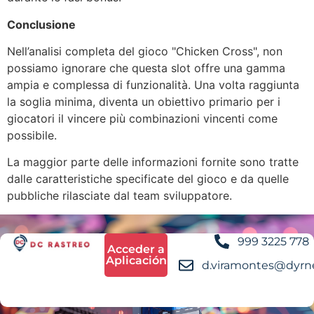
Conclusione
Nell’analisi completa del gioco "Chicken Cross", non
possiamo ignorare che questa slot offre una gamma
ampia e complessa di funzionalità. Una volta raggiunta
la soglia minima, diventa un obiettivo primario per i
giocatori il vincere più combinazioni vincenti come
possibile.
La maggior parte delle informazioni fornite sono tratte
dalle caratteristiche specificate del gioco e da quelle
pubbliche rilasciate dal team sviluppatore.
999 3225 778
Acceder a
Aplicación
d.viramontes@dyrn