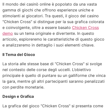
Il mondo dei casinò online è popolato da una vasta
gamma di giochi che offrono esperienze uniche e
stimolanti ai giocatori. Tra questi, il gioco del casino
"Chicken Cross" si distingue per la sua grafica colorata
e coinvolgente, oltre a essere basato
Chicken Cross
demo
su un tema originale e divertente. In questo
articolo, esploreremo le caratteristiche di questo gioco
e analizzeremo in dettaglio i suoi elementi chiave.
Il Tema del Gioco
La storia alle stesse base di "Chicken Cross" si svolge
nel contesto delle corse degli uccelli. L’obiettivo
principale è quello di puntare su un galliforme che vinca
la gara, mentre gli altri partecipanti saranno penalizzati
con perdite monetarie.
Design e Grafica
La grafica del gioco "Chicken Cross" si presenta come