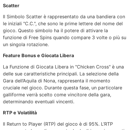
Scatter
Il Simbolo Scatter è rappresentato da una bandiera con
le iniziali "C.C.", che sono le prime lettere del nome del
gioco. Questo simbolo ha il potere di attivare la
funzione di Free Spins quando compare 3 volte o più su
un singola rotazione.
Feature Bonus e Giocata Libera
La Funzione di Giocata Libera in "Chicken Cross" è una
delle sue caratteristiche principali. La selezione della
Gara dell’Aquila di Nona, rappresenta il momento
cruciale nel gioco. Durante questa fase, un particolare
galliforme verrà scelto come vincitore della gara,
determinando eventuali vincenti.
RTP e Volatilità
Il Return to Player (RTP) del gioco è di 95%. L’RTP