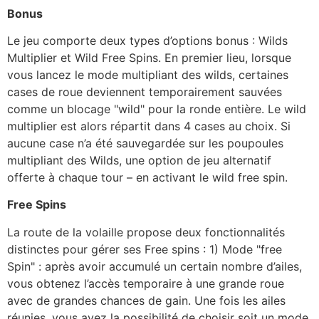
Bonus
Le jeu comporte deux types d’options bonus : Wilds
Multiplier et Wild Free Spins. En premier lieu, lorsque
vous lancez le mode multipliant des wilds, certaines
cases de roue deviennent temporairement sauvées
comme un blocage "wild" pour la ronde entière. Le wild
multiplier est alors répartit dans 4 cases au choix. Si
aucune case n’a été sauvegardée sur les poupoules
multipliant des Wilds, une option de jeu alternatif
offerte à chaque tour – en activant le wild free spin.
Free Spins
La route de la volaille propose deux fonctionnalités
distinctes pour gérer ses Free spins : 1) Mode "free
Spin" : après avoir accumulé un certain nombre d’ailes,
vous obtenez l’accès temporaire à une grande roue
avec de grandes chances de gain. Une fois les ailes
réunies, vous avez la possibilité de choisir soit un mode