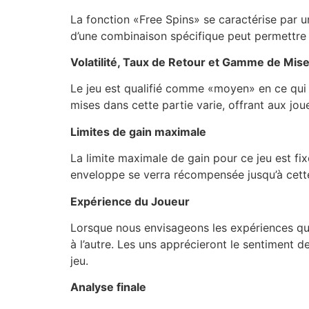
La fonction «Free Spins» se caractérise par u
d’une combinaison spécifique peut permettre 
Volatilité, Taux de Retour et Gamme de Mis
Le jeu est qualifié comme «moyen» en ce qui 
mises dans cette partie varie, offrant aux jou
Limites de gain maximale
La limite maximale de gain pour ce jeu est fix
enveloppe se verra récompensée jusqu’à cet
Expérience du Joueur
Lorsque nous envisageons les expériences que
à l’autre. Les uns apprécieront le sentiment d
jeu.
Analyse finale