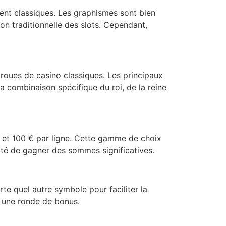
gent classiques. Les graphismes sont bien
n traditionnelle des slots. Cependant,
s roues de casino classiques. Les principaux
a combinaison spécifique du roi, de la reine
€ et 100 € par ligne. Cette gamme de choix
ilité de gagner des sommes significatives.
e quel autre symbole pour faciliter la
e une ronde de bonus.