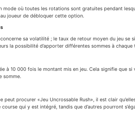
n mode où toutes les rotations sont gratuites pendant lesque
au joueur de débloquer cette option.
es
concerne sa volatilité ; le taux de retour moyen du jeu se
eurs la possibilité d’apporter différentes sommes à chaque 
ée à 10 000 fois le montant mis en jeu. Cela signifie que s
te somme.
 peut procurer «Jeu Uncrossable Rush», il est clair qu’elle
e course qui y est intégré, tandis que d’autres pourront s’é