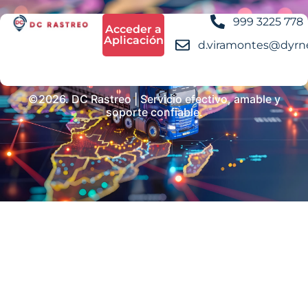
999 3225 778
Acceder a
Aplicación
d.viramontes@dyrn
©2026. DC Rastreo | Servicio efectivo, amable y
soporte confiable.