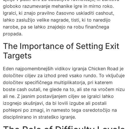
globoko razumevanje mehanike igre in mirno roko.
Igralci, ki znajo pravilno časovno uskladiti cashout,
lahko zaslužijo velike nagrade, tisti, ki to naredijo
narobe, pa se lahko znajdejo na robu finančnega
propada.
The Importance of Setting Exit
Targets
Eden najpomembnejših vidikov igranja Chicken Road je
določitev ciljev za izhod pred vsako rundo. To vključuje
določitev specifičnega multiplikatorja, pri katerem
boste cash outali, ne glede na to, ali ste na vročem nizu
ali ne. Z jasnim postavljanjem ciljev se igralci lahko
izognejo skušnjavi, da bi lovili izgube ali postali
pohlepni po zmagi, in namesto tega osredotočijo na
disciplinirano in strateško igranje.