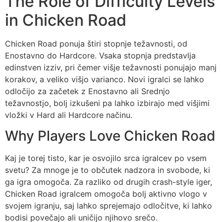
The Role of Difficulty Levels
in Chicken Road
Chicken Road ponuja štiri stopnje težavnosti, od
Enostavno do Hardcore. Vsaka stopnja predstavlja
edinstven izziv, pri čemer višje težavnosti ponujajo manj
korakov, a veliko višjo varianco. Novi igralci se lahko
odločijo za začetek z Enostavno ali Srednjo
težavnostjo, bolj izkušeni pa lahko izbirajo med višjimi
vložki v Hard ali Hardcore načinu.
Why Players Love Chicken Road
Kaj je torej tisto, kar je osvojilo srca igralcev po vsem
svetu? Za mnoge je to občutek nadzora in svobode, ki
ga igra omogoča. Za razliko od drugih crash-style iger,
Chicken Road igralcem omogoča bolj aktivno vlogo v
svojem igranju, saj lahko sprejemajo odločitve, ki lahko
bodisi povečajo ali uničijo njihovo srečo.