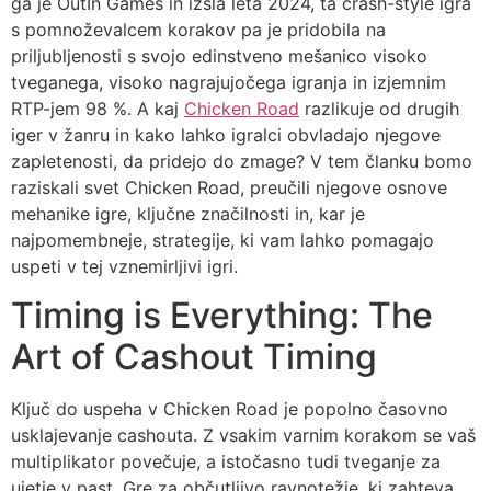
ga je OutIn Games in izšla leta 2024, ta crash-style igra
s pomnoževalcem korakov pa je pridobila na
priljubljenosti s svojo edinstveno mešanico visoko
tveganega, visoko nagrajujočega igranja in izjemnim
RTP-jem 98 %. A kaj
Chicken Road
razlikuje od drugih
iger v žanru in kako lahko igralci obvladajo njegove
zapletenosti, da pridejo do zmage? V tem članku bomo
raziskali svet Chicken Road, preučili njegove osnove
mehanike igre, ključne značilnosti in, kar je
najpomembneje, strategije, ki vam lahko pomagajo
uspeti v tej vznemirljivi igri.
Timing is Everything: The
Art of Cashout Timing
Ključ do uspeha v Chicken Road je popolno časovno
usklajevanje cashouta. Z vsakim varnim korakom se vaš
multiplikator povečuje, a istočasno tudi tveganje za
ujetje v past. Gre za občutljivo ravnotežje, ki zahteva