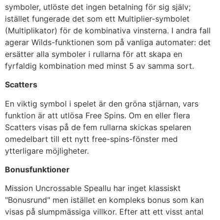
symboler, utlöste det ingen betalning för sig själv;
istället fungerade det som ett Multiplier-symbolet
(Multiplikator) för de kombinativa vinsterna. I andra fall
agerar Wilds-funktionen som på vanliga automater: det
ersätter alla symboler i rullarna för att skapa en
fyrfaldig kombination med minst 5 av samma sort.
Scatters
En viktig symbol i spelet är den gröna stjärnan, vars
funktion är att utlösa Free Spins. Om en eller flera
Scatters visas på de fem rullarna skickas spelaren
omedelbart till ett nytt free-spins-fönster med
ytterligare möjligheter.
Bonusfunktioner
Mission Uncrossable Speallu har inget klassiskt
"Bonusrund" men istället en kompleks bonus som kan
visas på slumpmässiga villkor. Efter att ett visst antal