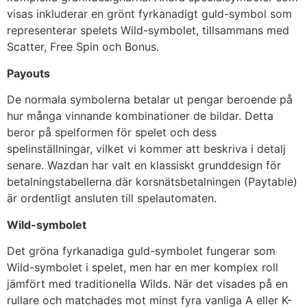
visas inkluderar en grönt fyrkanadigt guld-symbol som
representerar spelets Wild-symbolet, tillsammans med
Scatter, Free Spin och Bonus.
Payouts
De normala symbolerna betalar ut pengar beroende på
hur många vinnande kombinationer de bildar. Detta
beror på spelformen för spelet och dess
spelinställningar, vilket vi kommer att beskriva i detalj
senare. Wazdan har valt en klassiskt grunddesign för
betalningstabellerna där korsnätsbetalningen (Paytable)
är ordentligt ansluten till spelautomaten.
Wild-symbolet
Det gröna fyrkanadiga guld-symbolet fungerar som
Wild-symbolet i spelet, men har en mer komplex roll
jämfört med traditionella Wilds. När det visades på en
rullare och matchades mot minst fyra vanliga A eller K-