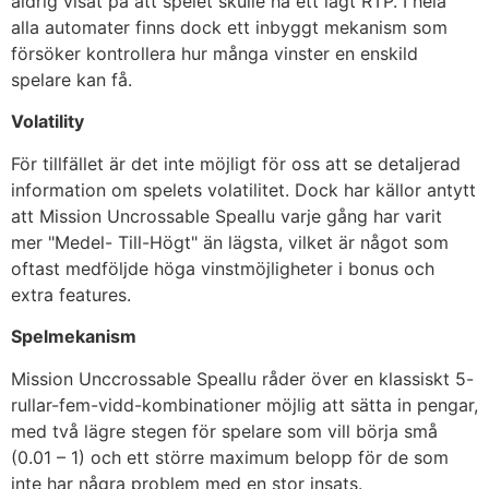
aldrig visat på att spelet skulle ha ett lågt RTP. I hela
alla automater finns dock ett inbyggt mekanism som
försöker kontrollera hur många vinster en enskild
spelare kan få.
Volatility
För tillfället är det inte möjligt för oss att se detaljerad
information om spelets volatilitet. Dock har källor antytt
att Mission Uncrossable Speallu varje gång har varit
mer "Medel- Till-Högt" än lägsta, vilket är något som
oftast medföljde höga vinstmöjligheter i bonus och
extra features.
Spelmekanism
Mission Unccrossable Speallu råder över en klassiskt 5-
rullar-fem-vidd-kombinationer möjlig att sätta in pengar,
med två lägre stegen för spelare som vill börja små
(0.01 – 1) och ett större maximum belopp för de som
inte har några problem med en stor insats.