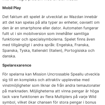
Mobil Play
Det faktum att spelet är utvecklat av Wazdan innebär
att det kan spelas på alla typer av enheter, oavsett om
den är en smartphone eller dator. Automaten fungerar
fullt ut i sin mobilversion som innehåller samtliga
funktioner och specialsymbolerna. Spelet finns även
med tillgängligt i andra språk: Engelska, Franska,
Spanska, Tyska, Italienskt (Italien), Portogisiska och
danska.
Spelarexarence
För spelarna kan Mission Uncrossable Speallu utveckla
sig till en kompleks och attraktiv upplevelse med
vinstmöjligheter som liknar de från andra temautonater
på marknaden. Möjligheterna att vinna pengar är höga
tack vare funktionen av flera Multiplers på varje Wild
symbol, vilket ökar chansen för stora pengar i bonus