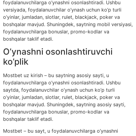
foydalanuvchilarga o’ynashni osonlashtiradi. Ushbu
versiyada, foydalanuvchilar o’ynash uchun ko’p turli
o’yinlar, jumladan, slotlar, rulet, blackjack, poker va
boshqalar mavjud. Shuningdek, saytning mobil versiyasi,
foydalanuvchilarga bonuslar, promo-kodlar va
boshqalar taklif etadi.
O’ynashni osonlashtiruvchi
ko’plik
Mostbet uz kirish – bu saytning asosiy sayti, u
foydalanuvchilarga o’ynashni osonlashtiradi. Ushbu
saytda, foydalanuvchilar o’ynash uchun ko’p turli
o’yinlar, jumladan, slotlar, rulet, blackjack, poker va
boshqalar mavjud. Shuningdek, saytning asosiy sayti,
foydalanuvchilarga bonuslar, promo-kodlar va
boshqalar taklif etadi.
Mostbet – bu sayt, u foydalanuvchilarga o’ynashni