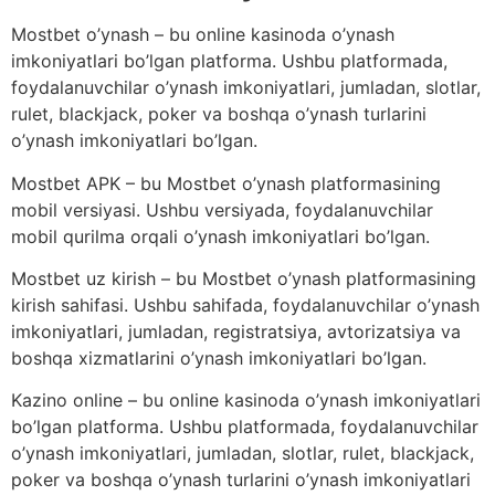
Mostbet o’ynash – bu online kasinoda o’ynash
imkoniyatlari bo’lgan platforma. Ushbu platformada,
foydalanuvchilar o’ynash imkoniyatlari, jumladan, slotlar,
rulet, blackjack, poker va boshqa o’ynash turlarini
o’ynash imkoniyatlari bo’lgan.
Mostbet APK – bu Mostbet o’ynash platformasining
mobil versiyasi. Ushbu versiyada, foydalanuvchilar
mobil qurilma orqali o’ynash imkoniyatlari bo’lgan.
Mostbet uz kirish – bu Mostbet o’ynash platformasining
kirish sahifasi. Ushbu sahifada, foydalanuvchilar o’ynash
imkoniyatlari, jumladan, registratsiya, avtorizatsiya va
boshqa xizmatlarini o’ynash imkoniyatlari bo’lgan.
Kazino online – bu online kasinoda o’ynash imkoniyatlari
bo’lgan platforma. Ushbu platformada, foydalanuvchilar
o’ynash imkoniyatlari, jumladan, slotlar, rulet, blackjack,
poker va boshqa o’ynash turlarini o’ynash imkoniyatlari