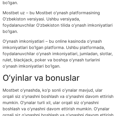
bo’lgan.
Mostbet uz – bu Mostbet o’ynash platformasining
O’zbekiston versiyasi. Ushbu versiyada,
foydalanuvchilar O’zbekiston tilida o’ynash imkoniyatlari
bo’lgan.
O’ynash imkoniyatlari – bu online kasinoda o’ynash
imkoniyatlari bo’lgan platforma. Ushbu platformada,
foydalanuvchilar o’ynash imkoniyatlari, jumladan, slotlar,
rulet, blackjack, poker va boshqa o’ynash turlarini
o’ynash imkoniyatlari bo’lgan.
O‘yinlar va bonuslar
Mostbet o’ynashda, ko’p sonli o’ynalar mavjud, ular
orqali siz o’ynashni boshlash va o’ynashni davom ettirish
mumkin. O’ynalar turli xil, ular orqali siz o’ynashni
boshlash va o’ynashni davom ettirish mumkin. O’ynalar
orqali siz o’ynashni boshlash va o’ynashni davom ettirish