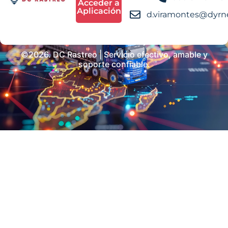
Acceder a
Aplicación
d.viramontes@dyrn
©2026. DC Rastreo | Servicio efectivo, amable y
soporte confiable.