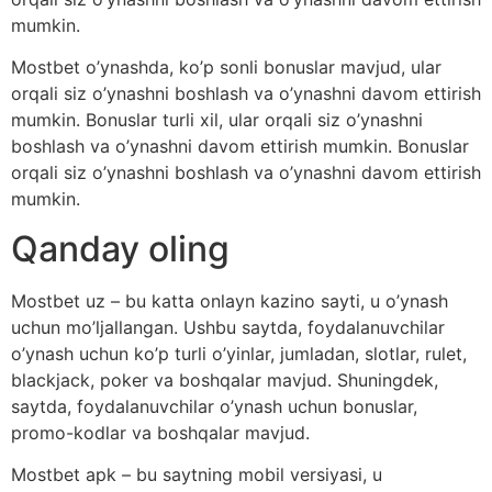
mumkin.
Mostbet o’ynashda, ko’p sonli bonuslar mavjud, ular
orqali siz o’ynashni boshlash va o’ynashni davom ettirish
mumkin. Bonuslar turli xil, ular orqali siz o’ynashni
boshlash va o’ynashni davom ettirish mumkin. Bonuslar
orqali siz o’ynashni boshlash va o’ynashni davom ettirish
mumkin.
Qanday oling
Mostbet uz – bu katta onlayn kazino sayti, u o’ynash
uchun mo’ljallangan. Ushbu saytda, foydalanuvchilar
o’ynash uchun ko’p turli o’yinlar, jumladan, slotlar, rulet,
blackjack, poker va boshqalar mavjud. Shuningdek,
saytda, foydalanuvchilar o’ynash uchun bonuslar,
promo-kodlar va boshqalar mavjud.
Mostbet apk – bu saytning mobil versiyasi, u