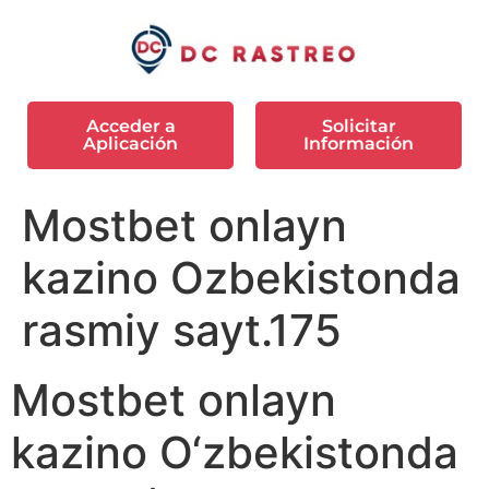
Acceder a
Solicitar
Aplicación
Información
Mostbet onlayn
kazino Ozbekistonda
rasmiy sayt.175
Mostbet onlayn
kazino O‘zbekistonda