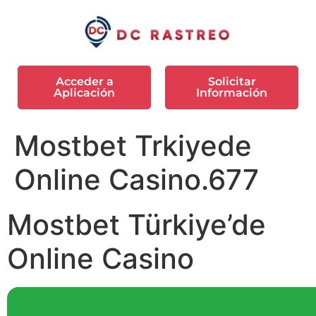
Acceder a
Solicitar
Aplicación
Información
Mostbet Trkiyede
Online Casino.677
Mostbet Türkiye’de
Online Casino