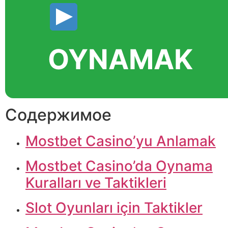
OYNAMAK
Содержимое
Mostbet Casino’yu Anlamak
Mostbet Casino’da Oynama
Kuralları ve Taktikleri
Slot Oyunları için Taktikler