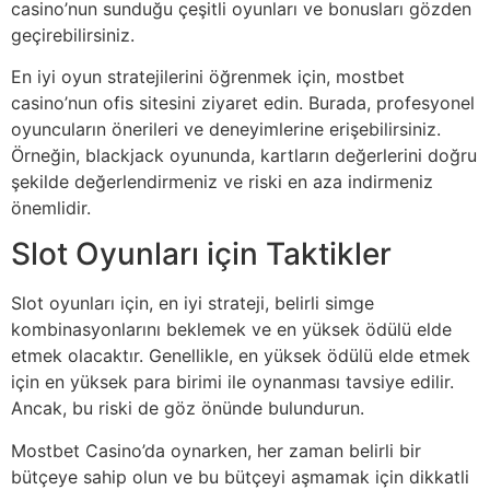
casino’nun sunduğu çeşitli oyunları ve bonusları gözden
geçirebilirsiniz.
En iyi oyun stratejilerini öğrenmek için, mostbet
casino’nun ofis sitesini ziyaret edin. Burada, profesyonel
oyuncuların önerileri ve deneyimlerine erişebilirsiniz.
Örneğin, blackjack oyununda, kartların değerlerini doğru
şekilde değerlendirmeniz ve riski en aza indirmeniz
önemlidir.
Slot Oyunları için Taktikler
Slot oyunları için, en iyi strateji, belirli simge
kombinasyonlarını beklemek ve en yüksek ödülü elde
etmek olacaktır. Genellikle, en yüksek ödülü elde etmek
için en yüksek para birimi ile oynanması tavsiye edilir.
Ancak, bu riski de göz önünde bulundurun.
Mostbet Casino’da oynarken, her zaman belirli bir
bütçeye sahip olun ve bu bütçeyi aşmamak için dikkatli