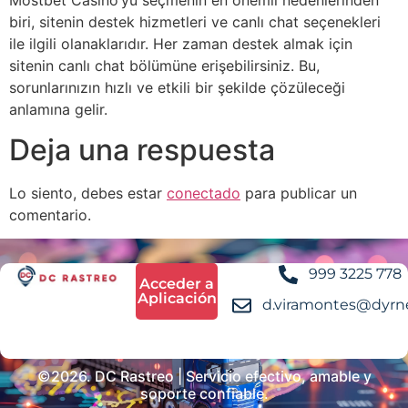
biri, sitenin destek hizmetleri ve canlı chat seçenekleri
ile ilgili olanaklarıdır. Her zaman destek almak için
sitenin canlı chat bölümüne erişebilirsiniz. Bu,
sorunlarınızın hızlı ve etkili bir şekilde çözüleceği
anlamına gelir.
Deja una respuesta
Lo siento, debes estar
conectado
para publicar un
comentario.
999 3225 778
Acceder a
Aplicación
d.viramontes@dyrn
©2026. DC Rastreo | Servicio efectivo, amable y
soporte confiable.