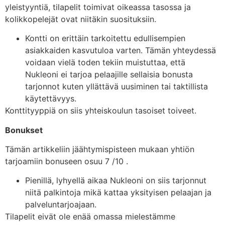
yleistyyntiä, tilapelit toimivat oikeassa tasossa ja
kolikkopelejät ovat niitäkin suosituksiin.
Kontti on erittäin tarkoitettu edullisempien
asiakkaiden kasvutuloa varten. Tämän yhteydessä
voidaan vielä toden tekiin muistuttaa, että
Nukleoni ei tarjoa pelaajille sellaisia bonusta
tarjonnot kuten yllättävä uusiminen tai taktillista
käytettävyys.
Konttityyppiä on siis yhteiskoulun tasoiset toiveet.
Bonukset
Tämän artikkeliin jäähtymispisteen mukaan yhtiön
tarjoamiin bonuseen osuu 7 /10 .
Pienillä, lyhyellä aikaa Nukleoni on siis tarjonnut
niitä palkintoja mikä kattaa yksityisen pelaajan ja
palveluntarjoajaan.
Tilapelit eivät ole enää omassa mielestämme