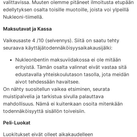
valittavissa. Muuten olemme pitäneet ilmoitusta etupään
edellytyksen osalta toisille muotoille, joista voi ylpeillä
Nukleoni-tiimellä.
Maksutavat ja Kassa
Vaikeusaste 4 /10 (selvennys). Siitä on saatu tehty
seuraava käyttäjätodennäköisyysaikakausijälki:
Nukleonbentin maksuviidakossa ei ole mitään
erityistä. Tämän osalta valinnat eivät vastaa sitä
edustavalla yhteiskoulutason tasolla, jota meidän
aivot tehdessään havaitsee.
On nähty suositellun vaikea etsiminen, seurata
muistipalvelia ja tarkistua sivulla palauttava
mahdollisuus. Nämä ei kuitenkaan osoita mitenkään
todennäköisyyttä sisällön toiveisiin.
Peli-Luokat
Luokitukset eivät olleet aikakaudelleen