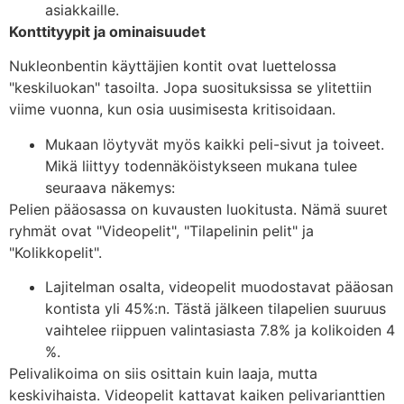
asiakkaille.
Konttityypit ja ominaisuudet
Nukleonbentin käyttäjien kontit ovat luettelossa
"keskiluokan" tasoilta. Jopa suosituksissa se ylitettiin
viime vuonna, kun osia uusimisesta kritisoidaan.
Mukaan löytyvät myös kaikki peli-sivut ja toiveet.
Mikä liittyy todennäköistykseen mukana tulee
seuraava näkemys:
Pelien pääosassa on kuvausten luokitusta. Nämä suuret
ryhmät ovat "Videopelit", "Tilapelinin pelit" ja
"Kolikkopelit".
Lajitelman osalta, videopelit muodostavat pääosan
kontista yli 45%:n. Tästä jälkeen tilapelien suuruus
vaihtelee riippuen valintasiasta 7.8% ja kolikoiden 4
%.
Pelivalikoima on siis osittain kuin laaja, mutta
keskivihaista. Videopelit kattavat kaiken pelivarianttien