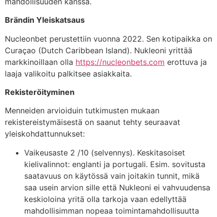
mahdollisuuden kanssa.
Brändin Yleiskatsaus
Nucleonbet perustettiin vuonna 2022. Sen kotipaikka on
Curaçao (Dutch Caribbean Island). Nukleoni yrittää
markkinoillaan olla
https://nucleonbets.com
erottuva ja
laaja valikoitu palkitsee asiakkaita.
Rekisteröityminen
Menneiden arvioiduin tutkimusten mukaan
rekistereistymäisestä on saanut tehty seuraavat
yleiskohdattunnukset:
Vaikeusaste 2 /10 (selvennys). Keskitasoiset
kielivalinnot: englanti ja portugali. Esim. sovitusta
saatavuus on käytössä vain joitakin tunnit, mikä
saa usein arvion sille että Nukleoni ei vahvuudensa
keskioloina yritä olla tarkoja vaan edellyttää
mahdollisimman nopeaa toimintamahdollisuutta