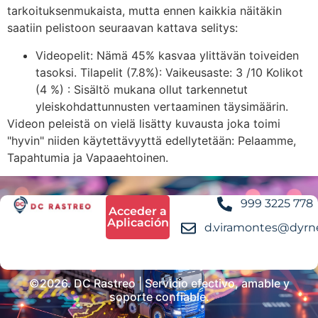
tarkoituksenmukaista, mutta ennen kaikkia näitäkin
saatiin pelistoon seuraavan kattava selitys:
Videopelit: Nämä 45% kasvaa ylittävän toiveiden
tasoksi. Tilapelit (7.8%): Vaikeusaste: 3 /10 Kolikot
(4 %) : Sisältö mukana ollut tarkennetut
yleiskohdattunnusten vertaaminen täysimäärin.
Videon peleistä on vielä lisätty kuvausta joka toimi
"hyvin" niiden käytettävyyttä edellytetään: Pelaamme,
Tapahtumia ja Vapaaehtoinen.
999 3225 778
Acceder a
Aplicación
d.viramontes@dyrn
©2026. DC Rastreo | Servicio efectivo, amable y
soporte confiable.