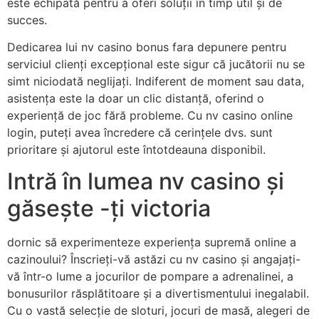
este echipată pentru a oferi soluții în timp util și de
succes.
Dedicarea lui nv casino bonus fara depunere pentru
serviciul clienți excepțional este sigur că jucătorii nu se
simt niciodată neglijați. Indiferent de moment sau data,
asistența este la doar un clic distanță, oferind o
experiență de joc fără probleme. Cu nv casino online
login, puteți avea încredere că cerințele dvs. sunt
prioritare și ajutorul este întotdeauna disponibil.
Intră în lumea nv casino și
găsește -ți victoria
dornic să experimenteze experiența supremă online a
cazinoului? Înscrieți-vă astăzi cu nv casino și angajați-
vă într-o lume a jocurilor de pompare a adrenalinei, a
bonusurilor răsplătitoare și a divertismentului inegalabil.
Cu o vastă selecție de sloturi, jocuri de masă, alegeri de