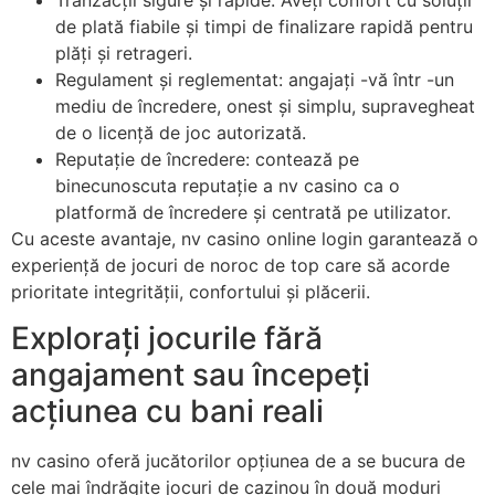
de plată fiabile și timpi de finalizare rapidă pentru
plăți și retrageri.
Regulament și reglementat: angajați -vă într -un
mediu de încredere, onest și simplu, supravegheat
de o licență de joc autorizată.
Reputație de încredere: contează pe
binecunoscuta reputație a nv casino ca o
platformă de încredere și centrată pe utilizator.
Cu aceste avantaje, nv casino online login garantează o
experiență de jocuri de noroc de top care să acorde
prioritate integrității, confortului și plăcerii.
Explorați jocurile fără
angajament sau începeți
acțiunea cu bani reali
nv casino oferă jucătorilor opțiunea de a se bucura de
cele mai îndrăgite jocuri de cazinou în două moduri