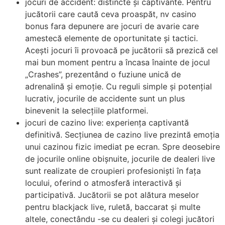
jocuri de accident: distincte și captivante. Pentru
jucătorii care caută ceva proaspăt, nv casino
bonus fara depunere are jocuri de avarie care
amestecă elemente de oportunitate și tactici.
Acești jocuri îi provoacă pe jucătorii să prezică cel
mai bun moment pentru a încasa înainte de jocul
„Crashes”, prezentând o fuziune unică de
adrenalină și emoție. Cu reguli simple și potențial
lucrativ, jocurile de accidente sunt un plus
binevenit la selecțiile platformei.
jocuri de cazino live: experiența captivantă
definitivă. Secțiunea de cazino live prezintă emoția
unui cazinou fizic imediat pe ecran. Spre deosebire
de jocurile online obișnuite, jocurile de dealeri live
sunt realizate de croupieri profesioniști în fața
locului, oferind o atmosferă interactivă și
participativă. Jucătorii se pot alătura meselor
pentru blackjack live, ruletă, baccarat și multe
altele, conectându -se cu dealeri și colegi jucători