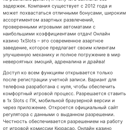
задержек. Компания существует с 2012 года и
может похвастаться отличными бонусами, широким
ассортиментом азартных развлечений,
проверенными игровыми автоматами с
наибольшими коэффициентами отдач! Онлайн
казино 1xSlots – это современное азартное
заведение, которое предлагает своим клиентам
улучшенную механику и полное погружение в мир
невероятных эмоций, адреналина и драйва!
Доступ ко всем функциям открывается только
после регистрации учетной записи. Вариант для
телефона разработана с нуля, чтобы обеспечить
комфортный игровой процесс. Разрешается ставить
в 1x Slots с ПК, мобильной браузерной версии и
через приложение. Откроется официальный сайт
регулятора с данными о выданном разрешении.
Честность обеспечивается разрешением на работу
от игровой комиссии Кюрасао. Онлайн казино