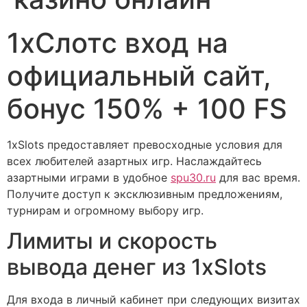
1хСлотс вход на
официальный сайт,
бонус 150% + 100 FS
1xSlots предоставляет превосходные условия для
всех любителей азартных игр. Наслаждайтесь
азартными играми в удобное
spu30.ru
для вас время.
Получите доступ к эксклюзивным предложениям,
турнирам и огромному выбору игр.
Лимиты и скорость
вывода денег из 1xSlots
Для входа в личный кабинет при следующих визитах