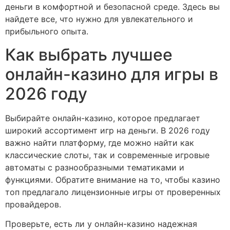
деньги в комфортной и безопасной среде. Здесь вы
найдете все, что нужно для увлекательного и
прибыльного опыта.
Как выбрать лучшее
онлайн-казино для игры в
2026 году
Выбирайте онлайн-казино, которое предлагает
широкий ассортимент игр на деньги. В 2026 году
важно найти платформу, где можно найти как
классические слоты, так и современные игровые
автоматы с разнообразными тематиками и
функциями. Обратите внимание на то, чтобы казино
топ предлагало лицензионные игры от проверенных
провайдеров.
Проверьте, есть ли у онлайн-казино надежная