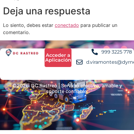
Deja una respuesta
Lo siento, debes estar
conectado
para publicar un
comentario.
999 3225 778
Acceder a
Aplicación
d.viramontes@dyrn
©2026. DC Rastreo | Servicio efectivo, amable y
soporte confiable.