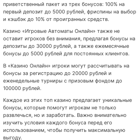
приветственный пакет из трех бонусов: 100% на
первый депозит до 5000 рублей, фриспины на выбор
и кэшбэк до 10% от проигранных средств.
Казино «Игровые Автоматы Онлайн» также не
оставит игроков без внимания, предлагая бонусы на
депозиты до 30000 рублей, а также ежемесячные
бонусы до 5000 рублей для постоянных клиентов.
В «Казино Онлайн» игроки могут рассчитывать на
бонусы за регистрацию до 20000 рублей и
еженедельные турниры с призовым фондом до
100000 рублей.
Каждое из этих топ казино предлагает уникальные
бонусы, которые помогут игрокам не только
развлечься, но и заработать. Важно внимательно
изучить условия каждого бонуса перед его
использованием, чтобы получить максимальную
выгоду.