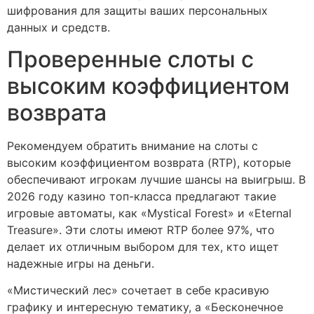
шифрования для защиты ваших персональных
данных и средств.
Проверенные слоты с
высоким коэффициентом
возврата
Рекомендуем обратить внимание на слоты с
высоким коэффициентом возврата (RTP), которые
обеспечивают игрокам лучшие шансы на выигрыш. В
2026 году казино топ-класса предлагают такие
игровые автоматы, как «Mystical Forest» и «Eternal
Treasure». Эти слоты имеют RTP более 97%, что
делает их отличным выбором для тех, кто ищет
надежные игры на деньги.
«Мистический лес» сочетает в себе красивую
графику и интересную тематику, а «Бесконечное