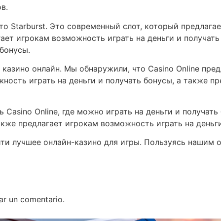
в.
то Starburst. Это современный слот, который предлага
гает игрокам возможность играть на деньги и получать
 бонусы.
 казино онлайн. Мы обнаружили, что Casino Online пре
ность играть на деньги и получать бонусы, а также п
Casino Online, где можно играть на деньги и получать
акже предлагает игрокам возможность играть на деньги
йти лучшее онлайн-казино для игры. Пользуясь нашим 
ar un comentario.