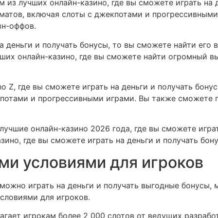
м из лучших онлайн-казино, где вы сможете играть на 
матов, включая слоты с джекпотами и прогрессивными
ин-оффов.
а деньги и получать бонусы, то вы сможете найти его
чших онлайн-казино, где вы сможете найти огромный в
o Z, где вы сможете играть на деньги и получать бону
кпотами и прогрессивными играми. Вы также сможете 
лучшие онлайн-казино 2026 года, где вы сможете играт
зино, где вы сможете играть на деньги и получать бон
ими условиями для игроков
 можно играть на деньги и получать выгодные бонусы,
словиями для игроков.
длагает игрокам более 2 000 слотов от ведущих разрабо