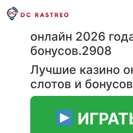
онлайн 2026 год
бонусов.2908
Лучшие казино о
слотов и бонусов
ИГРАТ