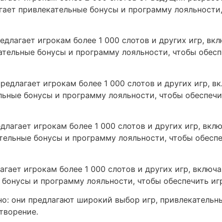
длагает привлекательные бонусы и программу лояльност
едлагает игрокам более 1 000 слотов и других игр, включ
кательные бонусы и программу лояльности, чтобы обес
предлагает игрокам более 1 000 слотов и других игр, вклю
ельные бонусы и программу лояльности, чтобы обеспеч
едлагает игрокам более 1 000 слотов и других игр, включа
ательные бонусы и программу лояльности, чтобы обес
агает игрокам более 1 000 слотов и других игр, включая 
 бонусы и программу лояльности, чтобы обеспечить и
о: они предлагают широкий выбор игр, привлекательн
творение.