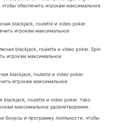
и, чтобы обеспечить игрокам максимальное
ая blackjack, roulette и video poker.
печить игрокам максимальное
чая blackjack, roulette и video poker. Spin
ить игрокам максимальное
я blackjack, roulette и video poker.
печить игрокам максимальное
blackjack, roulette и video poker. Yako
грокам максимальное удовлетворение.
ые бонусы и программу лояльности, чтобы