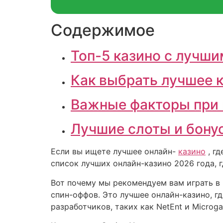
Содержимое
Топ-5 казино с лучши
Как выбрать лучшее 
Важные факторы при 
Лучшие слоты и бонус
Если вы ищете лучшее онлайн-
казино
, гд
список лучших онлайн-казино 2026 года, 
Вот почему мы рекомендуем вам играть в C
спин-оффов. Это лучшее онлайн-казино, г
разработчиков, таких как NetEnt и Microga