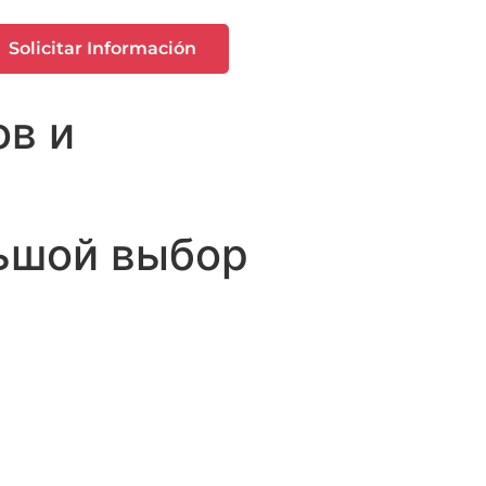
Solicitar Información
ов и
льшой выбор