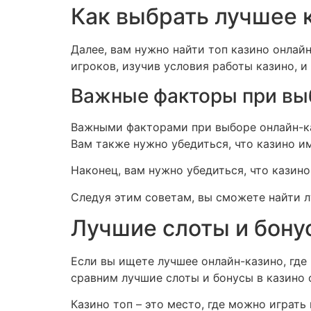
Как выбрать лучшее 
Далее, вам нужно найти топ казино онлай
игроков, изучив условия работы казино, 
Важные факторы при вы
Важными факторами при выборе онлайн-каз
Вам также нужно убедиться, что казино 
Наконец, вам нужно убедиться, что казин
Следуя этим советам, вы сможете найти л
Лучшие слоты и бонус
Если вы ищете лучшее онлайн-казино, где 
сравним лучшие слоты и бонусы в казино 
Казино топ – это место, где можно играть