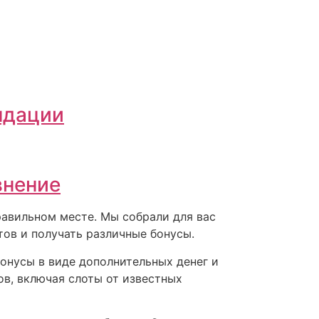
ндации
внение
правильном месте. Мы собрали для вас
ов и получать различные бонусы.
бонусы в виде дополнительных денег и
ов, включая слоты от известных