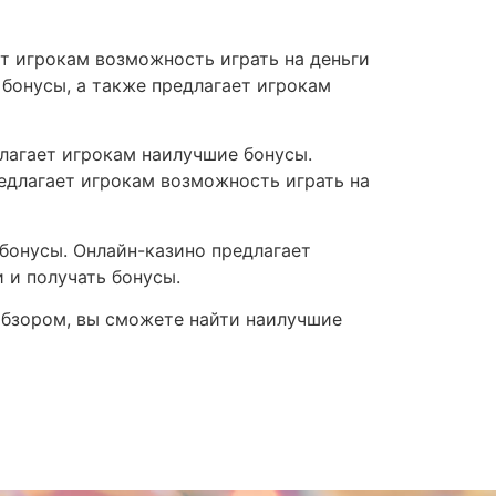
ет игрокам возможность играть на деньги
 бонусы, а также предлагает игрокам
длагает игрокам наилучшие бонусы.
редлагает игрокам возможность играть на
 бонусы. Онлайн-казино предлагает
 и получать бонусы.
обзором, вы сможете найти наилучшие