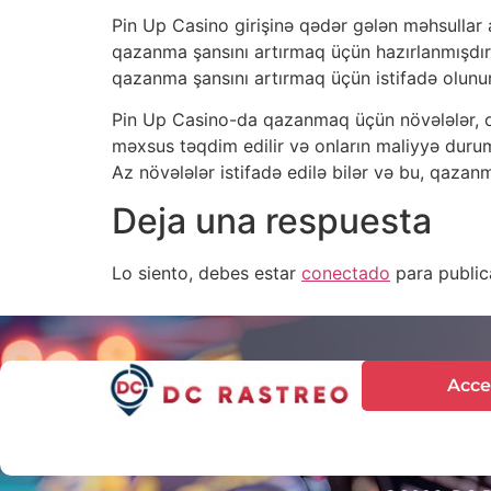
Pin Up Casino girişinə qədər gələn məhsullar 
qazanma şansını artırmaq üçün hazırlanmışdır
qazanma şansını artırmaq üçün istifadə olunur
Pin Up Casino-da qazanmaq üçün növələlər, oyu
məxsus təqdim edilir və onların maliyyə duru
Az növələlər istifadə edilə bilər və bu, qazan
Deja una respuesta
Lo siento, debes estar
conectado
para public
Acce