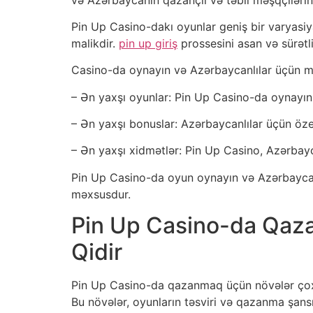
Pin Up Casino-dakı oyunlar geniş bir varyasiya
malikdir.
pin up giriş
prossesini asan və sürət
Casino-da oynayın və Azərbaycanlılar üçün m
– Ən yaxşı oyunlar: Pin Up Casino-da oynayın 
– Ən yaxşı bonuslar: Azərbaycanlılar üçün öze
– Ən yaxşı xidmətlər: Pin Up Casino, Azərbayc
Pin Up Casino-da oyun oynayın və Azərbaycanl
məxsusdur.
Pin Up Casino-da Qaz
Qidir
Pin Up Casino-da qazanmaq üçün növələr çox 
Bu növələr, oyunların təsviri və qazanma şansın