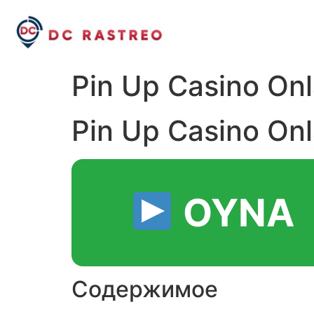
Pin Up Casino On
Pin Up Casino On
OYNA
Содержимое