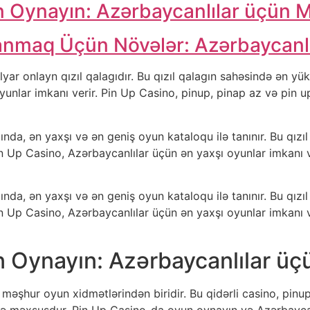
 Oynayın: Azərbaycanlılar üçün M
nmaq Üçün Növələr: Azərbaycanlı
r onlayn qızıl qalagıdır. Bu qızıl qalagın sahəsində ən yü
yunlar imkanı verir. Pin Up Casino, pinup, pinap az və pin 
a, ən yaxşı və ən geniş oyun kataloqu ilə tanınır. Bu qızı
in Up Casino, Azərbaycanlılar üçün ən yaxşı oyunlar imkanı 
a, ən yaxşı və ən geniş oyun kataloqu ilə tanınır. Bu qızı
in Up Casino, Azərbaycanlılar üçün ən yaxşı oyunlar imkanı 
 Oynayın: Azərbaycanlılar üç
məşhur oyun xidmətlərindən biridir. Bu qidərli casino, pin
nə məxsusdur. Pin Up Casino-da oyun oynayın və Azərbaycanl