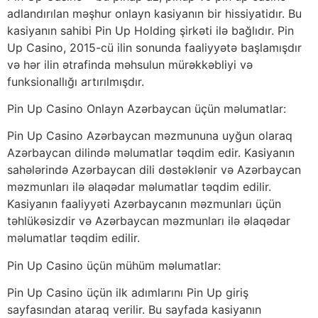
adlandırılan məşhur onlayn kasiyanın bir hissiyatidır. Bu
kasiyanın sahibi Pin Up Holding şirkəti ilə bağlıdır. Pin
Up Casino, 2015-cü ilin sonunda faaliyyətə başlamışdır
və hər ilin ətrafinda məhsulun mürəkkəbliyi və
funksionallığı artırılmışdır.
Pin Up Casino Onlayn Azərbaycan üçün məlumatlar:
Pin Up Casino Azərbaycan məzmununa uyğun olaraq
Azərbaycan dilində məlumatlar təqdim edir. Kasiyanın
sahələrində Azərbaycan dili dəstəklənir və Azərbaycan
məzmunları ilə əlaqədar məlumatlar təqdim edilir.
Kasiyanın faaliyyəti Azərbaycanın məzmunları üçün
təhlükəsizdir və Azərbaycan məzmunları ilə əlaqədar
məlumatlar təqdim edilir.
Pin Up Casino üçün mühüm məlumatlar:
Pin Up Casino üçün ilk adımlarını Pin Up giriş
sayfasından ataraq verilir. Bu sayfada kasiyanın