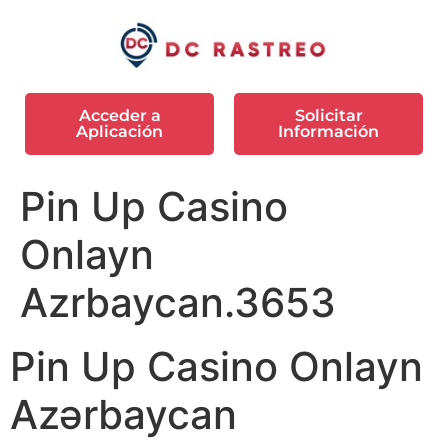
Acceder a
Solicitar
Aplicación
Información
Pin Up Casino
Onlayn
Azrbaycan.3653
Pin Up Casino Onlayn
Azərbaycan