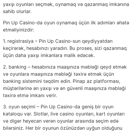
yaxşı oyunları seçmək, oynamaq və qazanmaq imkanına
sahib olurlar.
Pin Up Casino-da oyun oynamaq üçün ilk adımları əhatə
etməliyinizdir:
1. registrasiya – Pin Up Casino-sun qeydiyyatdan
keçirərək, hesabınızı yaradın. Bu proses, sizi qazanmaq
üçün daha yaxşı imkanlara malik edəcək.
2. banking – hesabınıza maaşınıza məbləği qeyd etmək
və oyunlara maaşınıza məbləği təxirə etmək üçün
banking sistemini təqdim edin. Pinap az platforması,
müştərilərinə ən yaxşı və ən güvenli maaşınıza məbləği
təxirə etmə imkanı verir.
3. oyun seçimi – Pin Up Casino-da geniş bir oyun
kataloqu var. Slotlar, live casino oyunları, kart oyunları
və digər heyecan verən oyunlar arasında seçim edə
bilərsiniz. Her bir oyunun özünüzdən uyğun olduğunu