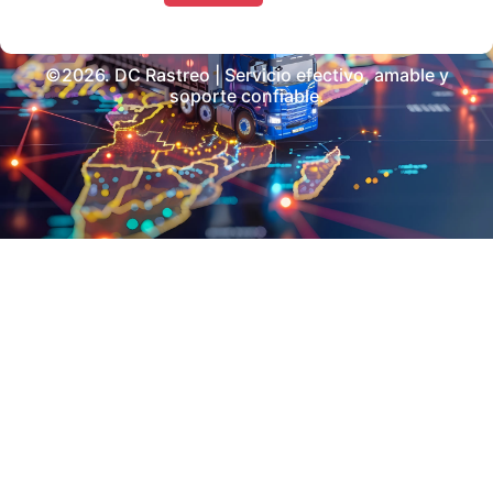
©2026. DC Rastreo | Servicio efectivo, amable y
soporte confiable.