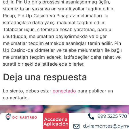
edilir. Pin Up giriş prossesini asanlaşdırmaq üçün,
sitemizda ən yaxşı və ən sürətli yollar təqdim edilir.
Pinup, Pin Up Casino və Pinap az məlumatları ilə
istifadəçilərə daha yaxşı məlumat təqdim edilir.
Tələbələr üçün, sitemizda hesab yaratmaq, parolu
unutduqda, məlumatları dəyişdirməkdə və digər
məlumatlar təqdim etməkdə asanlıqlar təmin edilir. Pin
Up Casino-da xidmətlər və tələbə məlumatları ilə bağlı
məlumatları təqdim edərək, istifadəçilər daha rahat və
sürətli bir şəkildə istifadə edə bilərlər.
Deja una respuesta
Lo siento, debes estar
conectado
para publicar un
comentario.
999 3225 778
Acceder a
Aplicación
d.viramontes@dyrn