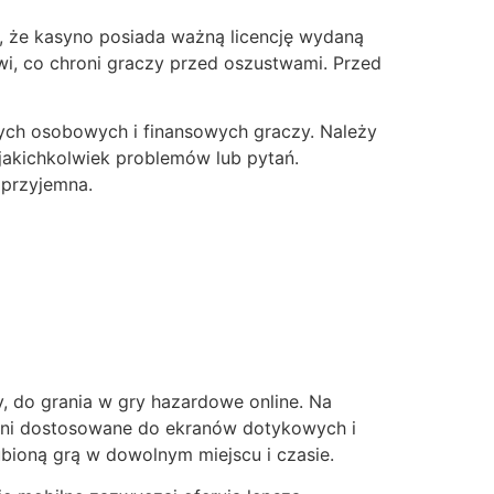
ę, że kasyno posiada ważną licencję wydaną
wi, co chroni graczy przed oszustwami. Przed
nych osobowych i finansowych graczy. Należy
 jakichkolwiek problemów lub pytań.
 przyjemna.
y, do grania w gry hazardowe online. Na
pełni dostosowane do ekranów dotykowych i
ubioną grą w dowolnym miejscu i czasie.