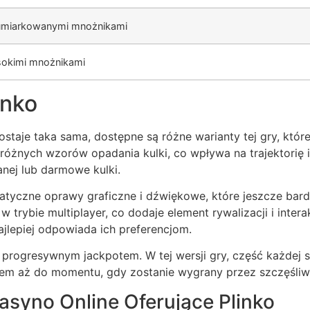
z umiarkowanymi mnożnikami
sokimi mnożnikami
inko
aje taka sama, dostępne są różne warianty tej gry, które
różnych wzorów opadania kulki, co wpływa na trajektorię i
nej lub darmowe kulki.
matyczne oprawy graficzne i dźwiękowe, które jeszcze bar
w trybie multiplayer, co dodaje element rywalizacji i inte
ajlepiej odpowiada ich preferencjom.
 progresywnym jackpotem. W tej wersji gry, część każdej 
sem aż do momentu, gdy zostanie wygrany przez szczęśliw
syno Online Oferujące Plinko