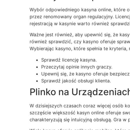
Wybór odpowiedniego kasyna online, które of
przez renomowany organ regulacyjny. Licencj
rejestracją w kasynie warto również sprawdzi
Ważne jest również, aby upewnić się, że kas
również sprawdzić, czy kasyno oferuje spraw
Wybierając kasyno, które spełnia te kryteria
Sprawdź licencję kasyna.
Przeczytaj opinie innych graczy.
Upewnij się, że kasyno oferuje bezpiec
Sprawdź jakość obsługi klienta.
Plinko na Urządzeniac
W dzisiejszych czasach coraz więcej osób kor
szczęście większość kasyn online oferuje sw
charakteryzują się intuicyjną obsługą. Gra w