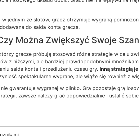
ia i losowego układu odbić. Gracz nie ma wpływu na trajek
u w jednym ze slotów, gracz otrzymuje wygraną pomnożon
 dodawana do salda konta gracza.
– Czy Można Zwiększyć Swoje Sza
iektórzy gracze próbują stosować różne strategie w celu z
lotów z niższymi, ale bardziej prawdopodobnymi mnożnikami
iu salda konta i przedłużeniu czasu gry.
Inną strategią 
zynieść spektakularne wygrane, ale wiąże się również z w
 nie gwarantuje wygranej w plinko. Gra pozostaje grą losow
ategii, zawsze należy grać odpowiedzialnie i ustalić sobie l
nożnikami