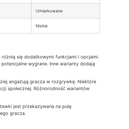
Umiarkowane
Niskie
 różnią się dodatkowymi funkcjami i opcjami.
 potencjalne wygrane. Inne warianty dodają
dziej angażują gracza w rozgrywkę. Niektóre
rakcji społecznej. Różnorodność wariantów
stawki jest przekazywana na pulę
ego gracza.