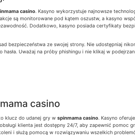
inmama casino
. Kasyno wykorzystuje najnowsze technolog
nsakcje są monitorowane pod kątem oszustw, a kasyno ws
iezawodność. Dodatkowo, kasyno posiada certyfikaty bez
ad bezpieczeństwa ze swojej strony. Nie udostępniaj niko
ego hasła. Uważaj na próby phishingu i nie klikaj w podejrza
inmama casino
 to klucz do udanej gry w
spinmama casino
. Kasyno oferuj
ł obsługi klienta jest dostępny 24/7, aby zapewnić pomoc g
koleni i służą pomocą w rozwiązywaniu wszelkich problemó