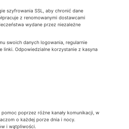
ie szyfrowania SSL, aby chronić dane
półpracuje z renomowanymi dostawcami
pieczeństwa wydane przez niezależne
mu swoich danych logowania, regularnie
ne linki. Odpowiedzialne korzystanie z kasyna
e pomoc poprzez różne kanały komunikacji, w
raczom o każdej porze dnia i nocy.
w i wątpliwości.