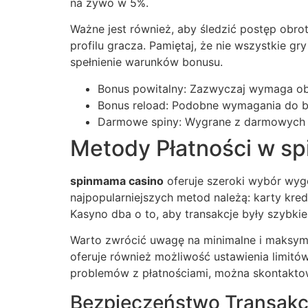
na żywo w 5%.
Ważne jest również, aby śledzić postęp obr
profilu gracza. Pamiętaj, że nie wszystkie g
spełnienie warunków bonusu.
Bonus powitalny: Zazwyczaj wymaga obr
Bonus reload: Podobne wymagania do b
Darmowe spiny: Wygrane z darmowych s
Metody Płatności w s
spinmama casino
oferuje szeroki wybór wyg
najpopularniejszych metod należą: karty kred
Kasyno dba o to, aby transakcje były szybki
Warto zwrócić uwagę na minimalne i maksyma
oferuje również możliwość ustawienia limitó
problemów z płatnościami, można skontaktowa
Bezpieczeństwo Transakc