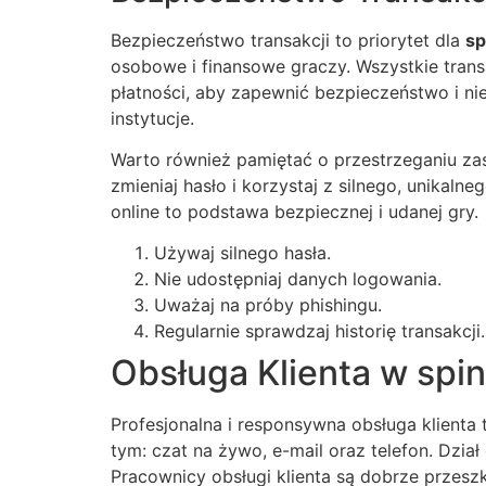
Bezpieczeństwo transakcji to priorytet dla
sp
osobowe i finansowe graczy. Wszystkie tra
płatności, aby zapewnić bezpieczeństwo i n
instytucje.
Warto również pamiętać o przestrzeganiu zas
zmieniaj hasło i korzystaj z silnego, unikaln
online to podstawa bezpiecznej i udanej gry.
Używaj silnego hasła.
Nie udostępniaj danych logowania.
Uważaj na próby phishingu.
Regularnie sprawdzaj historię transakcji.
Obsługa Klienta w sp
Profesjonalna i responsywna obsługa klienta
tym: czat na żywo, e-mail oraz telefon. Dzia
Pracownicy obsługi klienta są dobrze przesz