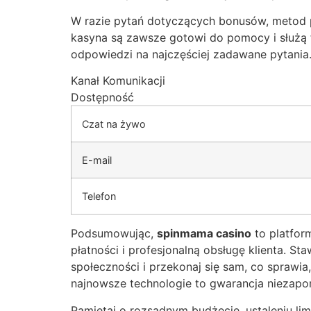
W razie pytań dotyczących bonusów, metod pł
kasyna są zawsze gotowi do pomocy i służą f
odpowiedzi na najczęściej zadawane pytania
Kanał Komunikacji
Dostępność
Czat na żywo
E-mail
Telefon
Podsumowując,
spinmama casino
to platfor
płatności i profesjonalną obsługę klienta. S
społeczności i przekonaj się sam, co sprawia
najnowsze technologie to gwarancja niezapo
Pamiętaj o rozsądnym budżecie, ustaleniu li