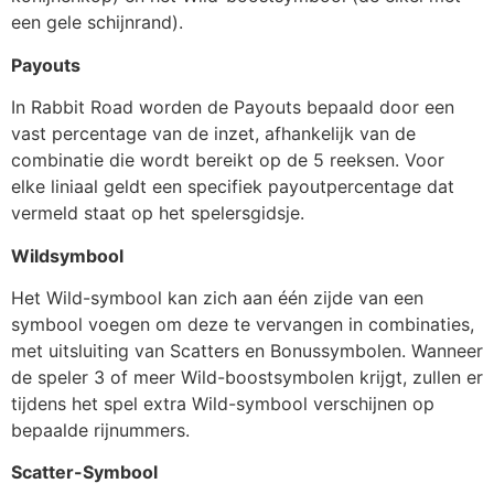
een gele schijnrand).
Payouts
In Rabbit Road worden de Payouts bepaald door een
vast percentage van de inzet, afhankelijk van de
combinatie die wordt bereikt op de 5 reeksen. Voor
elke liniaal geldt een specifiek payoutpercentage dat
vermeld staat op het spelersgidsje.
Wildsymbool
Het Wild-symbool kan zich aan één zijde van een
symbool voegen om deze te vervangen in combinaties,
met uitsluiting van Scatters en Bonussymbolen. Wanneer
de speler 3 of meer Wild-boostsymbolen krijgt, zullen er
tijdens het spel extra Wild-symbool verschijnen op
bepaalde rijnummers.
Scatter-Symbool