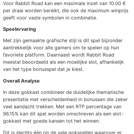
Voor Rabbit Road kan een maximale inzet van 10.00 €
per draai worden bereikt, die ook de maximum winprijs
geeft voor vaste symbolen in combinatie.
Speelervaring
Met zijn gemaakte grafische stijl is dit spel bijzonder
aantrekkelijk voor alle gamers om te spelen op hun
favoriete platform. Daarnaast wordt Rabbit Road
meestal beoordeeld als een moeilijke slot, afhankelijk
van het type bonusspel dat je kiest.
Overall Analyse
In deze gokkast combineer de duidelijke thematische
presentatie met verscheidenheid in bonussen die zeker
veel aandacht trekken. Met een RTP percentage van
96.15% kan dit spel worden omschreven als een slot-
gokkast met goede kansen tot het winnen.
Dit is slechts één op de vele gokspellen waarover er