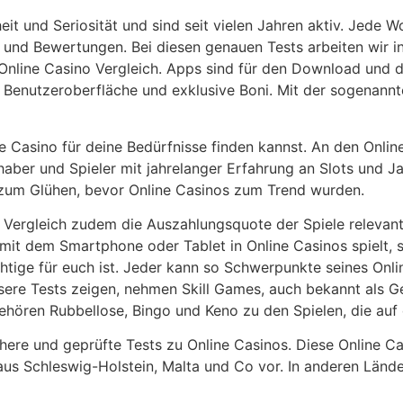
eit und Seriosität und sind seit vielen Jahren aktiv. Jede W
s und Bewertungen. Bei diesen genauen Tests arbeiten wir i
en Online Casino Vergleich. Apps sind für den Download und 
te Benutzeroberfläche und exklusive Boni. Mit der sogenan
te Casino für deine Bedürfnisse finden kannst. An den Onli
ebhaber und Spieler mit jahrelanger Erfahrung an Slots und
zum Glühen, bevor Online Casinos zum Trend wurden.
m Vergleich zudem die Auszahlungsquote der Spiele relevant.
mit dem Smartphone oder Tablet in Online Casinos spielt, so
tige für euch ist. Jeder kann so Schwerpunkte seines Onli
sere Tests zeigen, nehmen Skill Games, auch bekannt als Ge
ehören Rubbellose, Bingo und Keno zu den Spielen, die auf d
ichere und geprüfte Tests zu Online Casinos. Diese Online 
 aus Schleswig-Holstein, Malta und Co vor. In anderen Lände