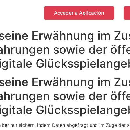
Acceder a Aplicación
 seine Erwähnung im 
ahrungen sowie der öff
igitale Glücksspielange
 seine Erwähnung im 
ahrungen sowie der öff
igitale Glücksspielange
reiber nur sichern, indem Daten abgefragt und im Zuge der 