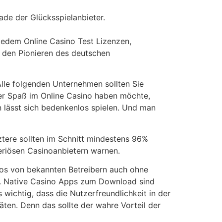
ade der Glücksspielanbieter.
 jedem Online Casino Test Lizenzen,
 den Pionieren des deutschen
Alle folgenden Unternehmen sollten Sie
Wer Spaß im Online Casino haben möchte,
 lässt sich bedenkenlos spielen. Und man
tere sollten im Schnitt mindestens 96%
seriösen Casinoanbietern warnen.
os von bekannten Betreibern auch ohne
n. Native Casino Apps zum Download sind
wichtig, dass die Nutzerfreundlichkeit in der
ten. Denn das sollte der wahre Vorteil der