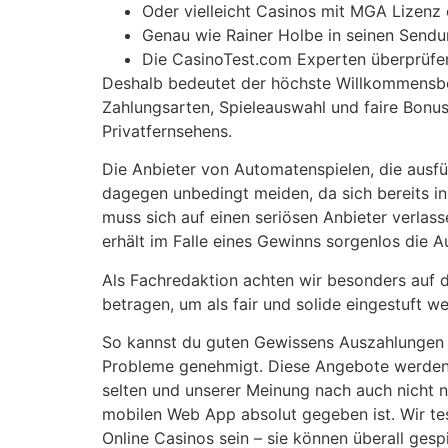
Oder vielleicht Casinos mit MGA Lizenz
Genau wie Rainer Holbe in seinen Sendung
Die CasinoTest.com Experten überprüfen
Deshalb bedeutet der höchste Willkommensbonu
Zahlungsarten, Spieleauswahl und faire Bonu
Privatfernsehens.
Die Anbieter von Automatenspielen, die ausfüh
dagegen unbedingt meiden, da sich bereits i
muss sich auf einen seriösen Anbieter verla
erhält im Falle eines Gewinns sorgenlos die A
Als Fachredaktion achten wir besonders auf 
betragen, um als fair und solide eingestuft 
So kannst du guten Gewissens Auszahlungen 
Probleme genehmigt. Diese Angebote werden 
selten und unserer Meinung nach auch nicht n
mobilen Web App absolut gegeben ist. Wir tes
Online Casinos sein – sie können überall gesp