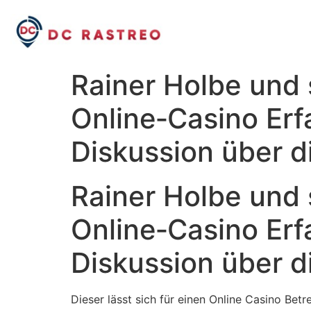
Rainer Holbe und
Online‑Casino Erf
Diskussion über d
Rainer Holbe und
Online‑Casino Erf
Diskussion über d
Dieser lässt sich für einen Online Casino Bet