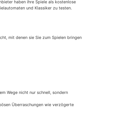
nbieter haben ihre Spiele als kostenlose
ielautomaten und Klassiker zu testen.
cht, mit denen sie Sie zum Spielen bringen
sem Wege nicht nur schnell, sondern
e bösen Überraschungen wie verzögerte