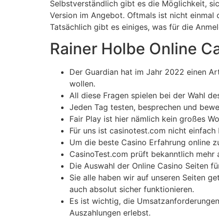
Selbstverständlich gibt es die Möglichkeit, s
Version im Angebot. Oftmals ist nicht einmal
Tatsächlich gibt es einiges, was für die Anme
Rainer Holbe Online C
Der Guardian hat im Jahr 2022 einen Art
wollen.
All diese Fragen spielen bei der Wahl de
Jeden Tag testen, besprechen und bewer
Fair Play ist hier nämlich kein großes Wo
Für uns ist casinotest.com nicht einfach
Um die beste Casino Erfahrung online z
CasinoTest.com prüft bekanntlich mehr a
Die Auswahl der Online Casino Seiten für 
Sie alle haben wir auf unseren Seiten g
auch absolut sicher funktionieren.
Es ist wichtig, die Umsatzanforderunge
Auszahlungen erlebst.